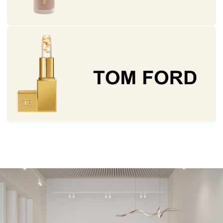
ТОВАРЫ БРЕНДА
ZIELINSKI & ROZEN ДОСТУПНЫ
К ПОКУПКЕ В НАШЕМ МАГАЗИНЕ
Работаем с брендом с 2020 года и являемся
первыми официальными представителями
Zielinski & Rozen в Сургуте. Вы можете убедиться
в этом на
официальном сайте компании
.
Напишите нам, если вас интересуют конкретные
товары. Сориентируем о наличии и забронируем
для вас на 1 день.
Каталог бренда