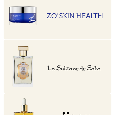
Мы являемся официальными представителями
Zielinski & Rozen, Burker, Medicube, La Sultane de
Saba, Mr&Mrs Fragrance, Charlotte Tilbury.
Вы можете приобрести продукцию
на сайте, а также в концепт-сторе в ТРК
«Сургут Сити Молл».