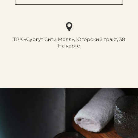
7 (908) 892 8800
Смотреть на карте
Мы в соцсетях
Первыми узнавайте о новинках
Подпишитесь на нашу рассылку.
Мы рассказываем о самых интересных новинках
и присылаем полезные советы по уходу. Делимся
только тем, во что влюбились сами.
Соглашаюсь с
политикой
конфиденциальности
Подписаться