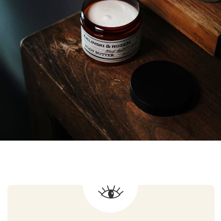
Новинки
Бренды
Для тела
О нас
Для лица
Под заказ
Для волос
Поиск
Для дома
Подарочный сертификат
Для авто
Доставка и оплата
Парфюм
Обмен и возврат
Уходовая косметика
Помощь в подборе
средств
Декоративная косметика
Аксессуары