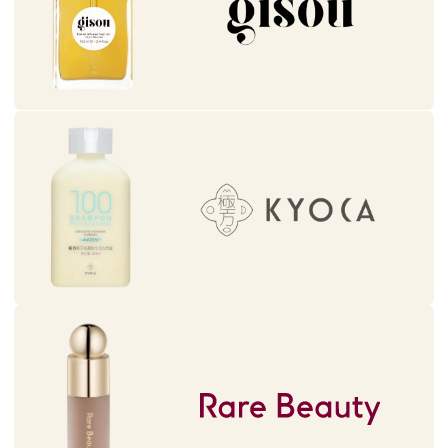
ПОДАРОЧНЫЙ СЕРТИФИКАТ
Подарите своим близким лучшее — вашу заботу.
У нас есть бумажная версия сертификата, если
хотите вручить его лично, и электронная — если
нужно поздравить человека на расстоянии.
Бумажный сертификат
Электронный сертификат