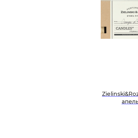
Zielinski&Ro
апел