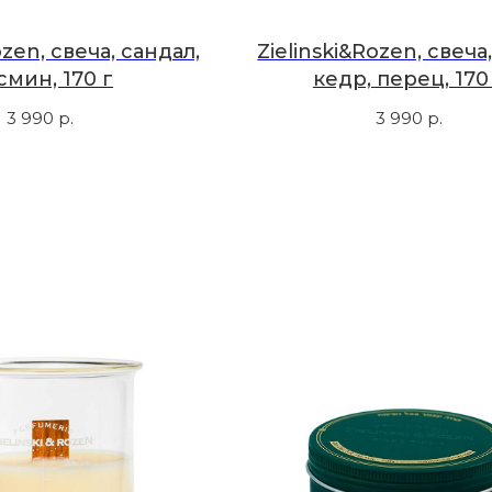
ozen, свеча, сандал,
Zielinski&Rozen, свеча,
смин, 170 г
кедр, перец, 170
3 990
р.
3 990
р.