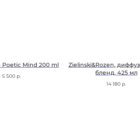
 Poetic Mind 200 ml
Zielinski&Rozen, диффуз
бленд, 425 мл
5 500
р.
14 180
р.