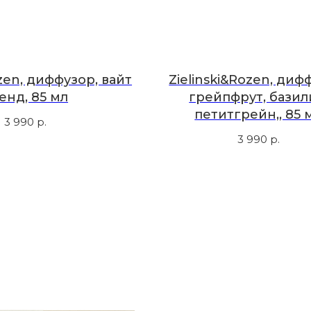
ozen, диффузор, вайт
Zielinski&Rozen, диф
енд, 85 мл
грейпфрут, базил
петитгрейн,, 85 
3 990
р.
3 990
р.