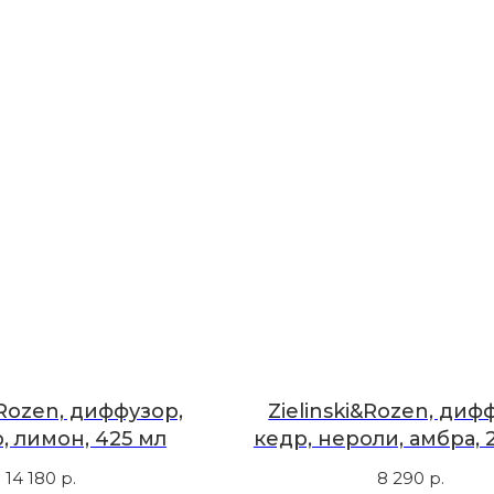
&Rozen, диффузор,
Zielinski&Rozen, диф
, лимон, 425 мл
кедр, нероли, амбра, 2
14 180
р.
8 290
р.