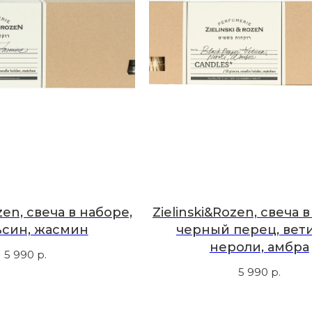
zen, свеча в наборе,
Zielinski&Rozen, свеча 
ьсин, жасмин
черный перец, вет
нероли, амбра
5 990
р.
5 990
р.