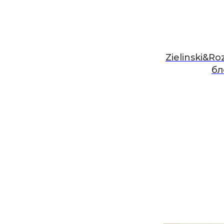
Zielinski&R
бл