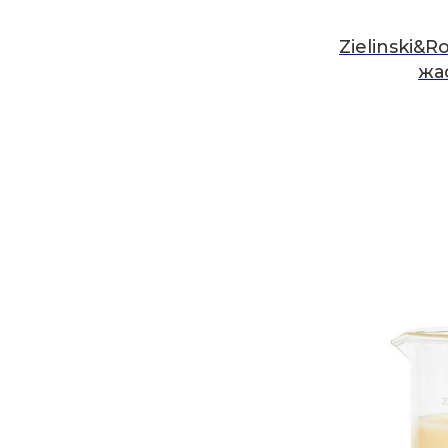
Zielinski&R
жа