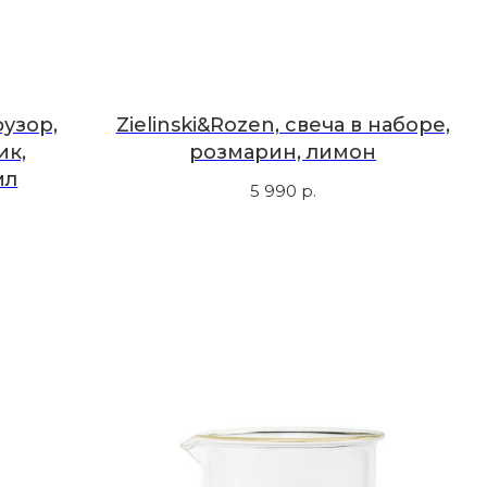
фузор,
Zielinski&Rozen, свеча в наборе,
ик,
розмарин, лимон
мл
5 990
р.