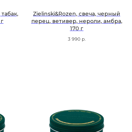
 табак,
Zielinski&Rozen, свеча, черный
 г
перец, ветивер, нероли, амбра,
170 г
3 990
р.