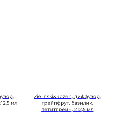
фузор,
Zielinski&Rozen, диффузор,
12,5 мл
грейпфрут, базилик,
петитгрейн, 212,5 мл