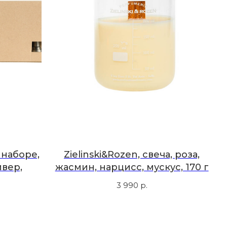
в наборе,
Zielinski&Rozen, свеча, роза,
ивер,
жасмин, нарцисс, мускус, 170 г
3 990
р.