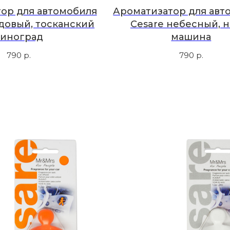
ор для автомобиля
Ароматизатор для авт
довый, тосканский
Cesare небесный, н
виноград
машина
790
р.
790
р.