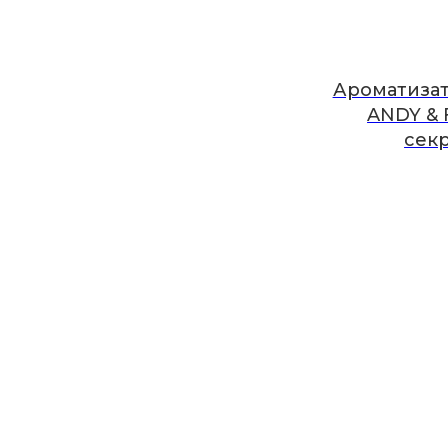
Ароматизат
ANDY & 
сек