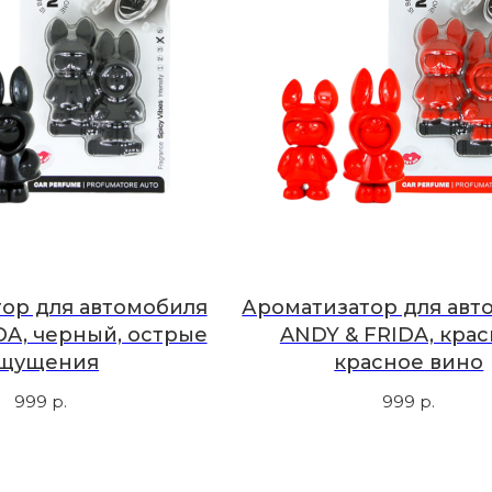
ор для автомобиля
Ароматизатор для авт
DA, черный, острые
ANDY & FRIDA, крас
щущения
красное вино
999
р.
999
р.