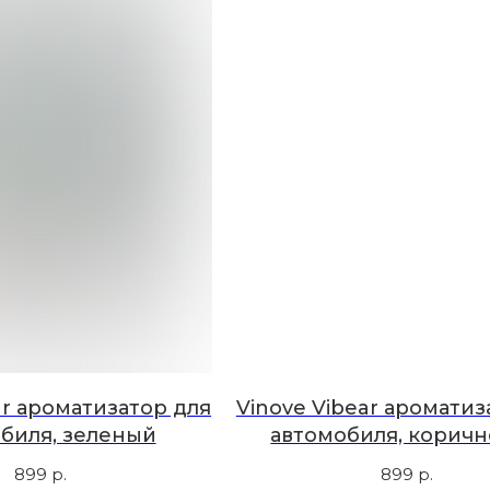
ar ароматизатор для
Vinove Vibear ароматиз
биля, зеленый
автомобиля, корич
899
р.
899
р.