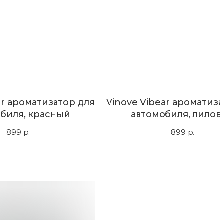
ar ароматизатор для
Vinove Vibear ароматиз
биля, красный
автомобиля, лило
899
р.
899
р.