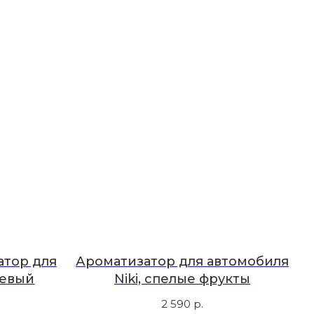
атор для
Ароматизатор для автомобиля
невый
Niki, спелые фрукты
2 590
р.