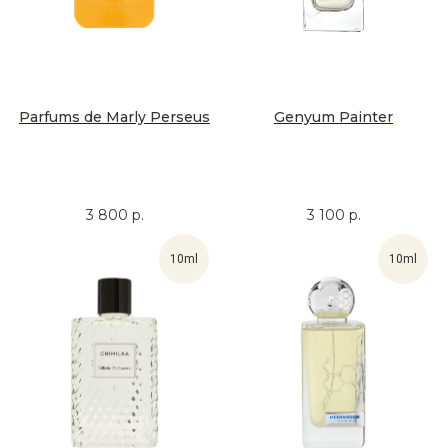
Parfums de Marly Perseus
Genyum Painter
3 800
р.
3 100
р.
10ml
10ml