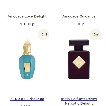
Amouage Love Delight
Amouage Guidance
36 800
р.
5 100
р.
10ml
10ml
ПОДАРОЧНЫЙ СЕРТИФИКАТ
Подарите своим близким лучшее — вашу заботу.
У нас есть бумажная версия сертификата, если
хотите вручить его лично, и электронная — если
нужно поздравить человека на расстоянии.
Бумажный сертификат
Электронный сертификат
XERJOFF Erba Pura
Initio Parfums Prives
Narcotic Delight