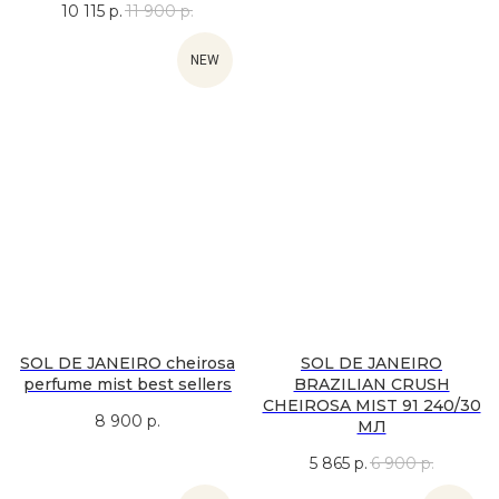
10 115
р.
11 900
р.
NEW
SOL DE JANEIRO cheirosa
SOL DE JANEIRO
perfume mist best sellers
BRAZILIAN CRUSH
CHEIROSA MIST 91 240/30
8 900
р.
МЛ
5 865
р.
6 900
р.