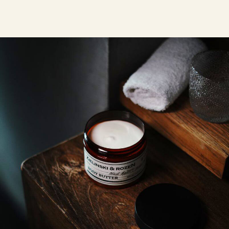
7 (908) 892 8800
Смотреть на карте
Мы в соцсетях
Первыми узнавайте о новинках
Подпишитесь на нашу рассылку.
Мы рассказываем о самых интересных новинках
и присылаем полезные советы по уходу. Делимся
только тем, во что влюбились сами.
Соглашаюсь с
политикой
конфиденциальности
Подписаться