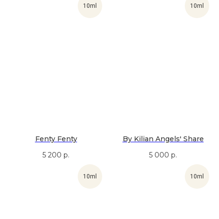
10ml
10ml
Fenty Fenty
By Kilian Angels' Share
5 200
р.
5 000
р.
10ml
10ml