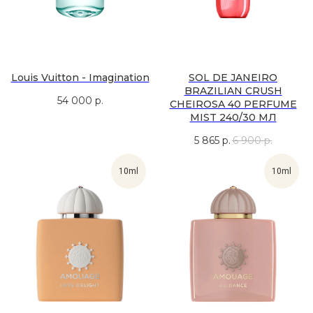
Louis Vuitton - Imagination
SOL DE JANEIRO
BRAZILIAN CRUSH
54 000
р.
CHEIROSA 40 PERFUME
MIST 240/30 МЛ
5 865
р.
6 900
р.
10ml
10ml