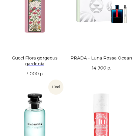
первыми официальными представителями
Zielinski & Rozen в Сургуте. Вы можете убедиться
в этом на
официальном сайте компании
.
Напишите нам, если вас интересуют конкретные
товары. Сориентируем о наличии и забронируем
для вас на 1 день.
Каталог бренда
Gucci Flora gorgeous
PRADA - Luna Rossa Ocean
gardenia
14 900
р.
3 000
р.
ТРК «Сургут Сити Молл», Югорский тракт, 38
На карте
10ml