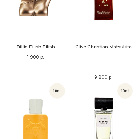
Billie Eilish Eilish
Clive Christian Matsukita
1 900
р.
9 800
р.
10ml
10ml