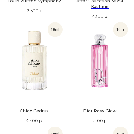
Louis Vuitton Symphony
Attar Collection Musk
Kashmir
12 500
р.
2 300
р.
10ml
10ml
Chloé Cedrus
Dior Rosy Glow
3 400
р.
5 100
р.
10ml
10ml