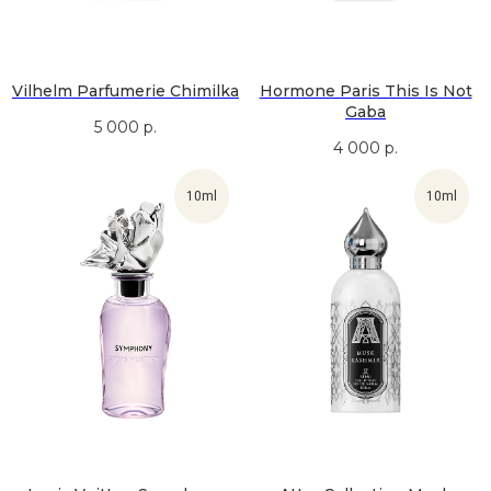
Vilhelm Parfumerie Chimilka
Hormone Paris This Is Not
Gaba
5 000
р.
4 000
р.
10ml
10ml