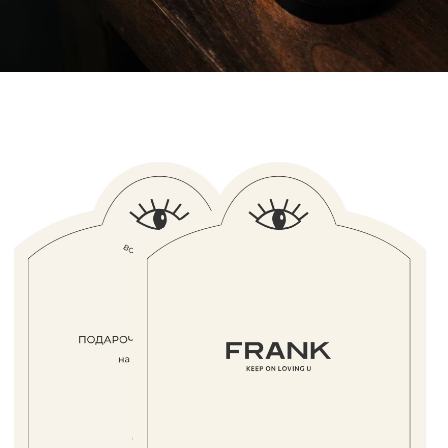
Новинки
Бренды
Для тела
О нас
Для лица
Под заказ
Для волос
Поиск
Для дома
Подарочный сертификат
Для авто
Доставка и оплата
Парфюм
Обмен и возврат
Уходовая косметика
Помощь в подборе
средств
Декоративная косметика