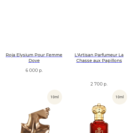
Roja Elysium Pour Femme
L'Artisan Parfumeur La
Dove
Chasse aux Papillons
6 000
р.
2 700
р.
10ml
10ml