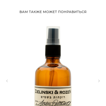
ВАМ ТАКЖЕ МОЖЕТ ПОНРАВИТЬСЯ
Адрес магазина
Сургут, Югорский тракт, 38
ТРК "Сургут Сити Молл", галерея от Ленты
до Kuchenland Home (от Ленты направо)
10:00—22:00 ежедневно
7 (908) 892 8800
Смотреть на карте
Мы в соцсетях