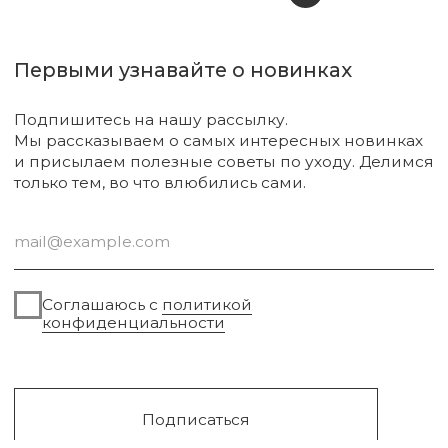
Новинки
Бренды
Для тела
О нас
Для лица
Акции
Для волос
Под заказ
Для дома
Поиск
Для авто
Подарочный сертификат
Парфюм
Доставка и оплата
Уходовая косметика
Обмен и возврат
Декоративная косметика
Помощь в подборе
средств
Аксессуары
Диффузоры и свечи
Упаковка
Sale
Сургут, 2023г
Публичная оферта