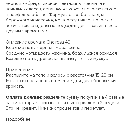
черной амбры, сливовой нектарины, жасмина и
ванильных лесов, оставляя на коже и волосах легкое
шлейфовое облако. Формула разработана для
бережного нанесения, не пересушивает волосы и
кожу, а также идеально подходит для наслаивания с
другими ароматами.
Описание аромата Cheirosa 40:
Верхние ноты: черная амбра, слива
Средние ноты: цветы жасмина, бразильская орхидея
Адрес магазина
Базовые ноты: древесная ваниль, теплый мускус
Сургут, Югорский тракт, 38
ТРК "Сургут Сити Молл", галерея от Ленты
Применение:
до Kuchenland Home (от Ленты направо)
Распылите на тело и волосы с расстояния 15–20 см.
10:00—22:00 ежедневно
Можно использовать в течение дня для обновления
7 (908) 892 8800
аромата.
Смотреть на карте
Оплата долями:
разделите сумму покупки на 4 равные
части, которые списываются с интервалом в 2 недели.
Это не кредит. Никаких процентов и переплат.
Мы в соцсетях
Подробнее
Первыми узнавайте о новинках