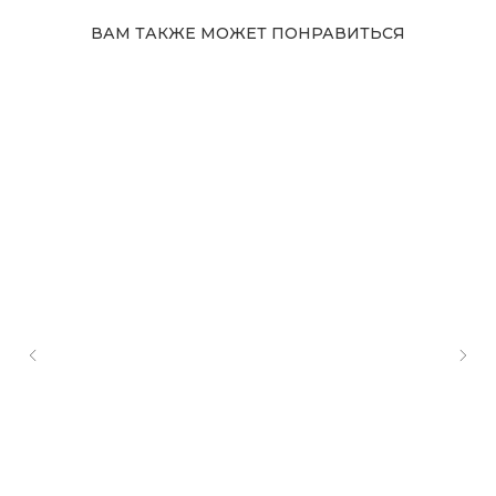
ВАМ ТАКЖЕ МОЖЕТ ПОНРАВИТЬСЯ
Адрес магазина
Сургут, Югорский тракт, 38
ТРК "Сургут Сити Молл", галерея от Ленты
до Kuchenland Home (от Ленты направо)
10:00—22:00 ежедневно
7 (908) 892 8800
Смотреть на карте
Мы в соцсетях