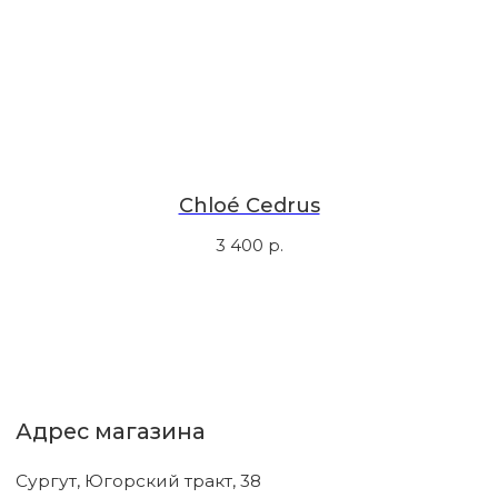
Первыми узнавайте о новинках
Подпишитесь на нашу рассылку.
Мы рассказываем о самых интересных новинках
и присылаем полезные советы по уходу. Делимся
только тем, во что влюбились сами.
Соглашаюсь с
политикой
Chloé Cedrus
конфиденциальности
3 400
р.
Подписаться