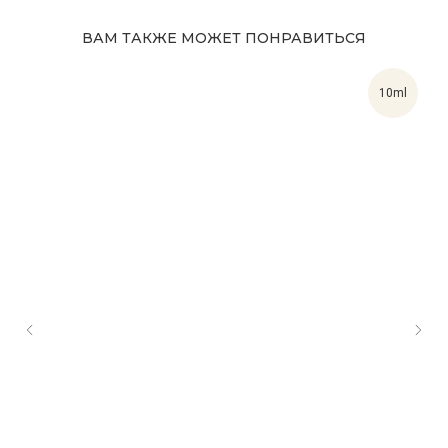
ВАМ ТАКЖЕ МОЖЕТ ПОНРАВИТЬСЯ
10ml
Адрес магазина
Сургут, Югорский тракт, 38
ТРК "Сургут Сити Молл", галерея от Ленты
до Kuchenland Home (от Ленты направо)
10:00—22:00 ежедневно
7 (908) 892 8800
Смотреть на карте
Мы в соцсетях