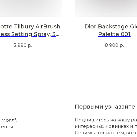
otte Tilbury AirBrush
Dior Backstage G
ess Setting Spray, 34
Palette 001
ml
3 990
р.
8 900
р.
Первыми узнавайте 
Подпишитесь на нашу ра
 Молл",
интересных новинках и 
Ленты
Делимся только тем, во 