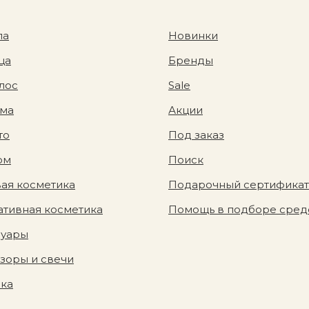
ла
Новинки
ца
Бренды
лос
Sale
ома
Акции
то
Под заказ
юм
Поиск
ая косметика
Подарочный сертификат
тивная косметика
Помощь в подборе сред
суары
зоры и свечи
вка