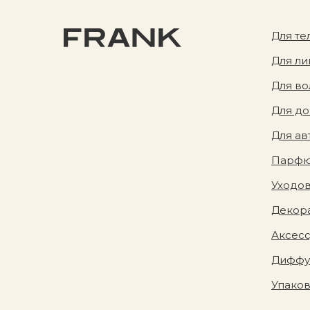
Для те
Для ли
Для во
Для д
Для ав
Парф
Уходов
Декора
Аксес
Диффу
Упако