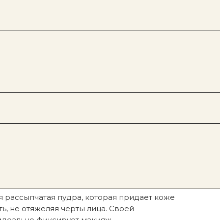
Под заказ
Покупателям
Gisou
Refy
Sol De Janeiro
Hourglass
Rare Beauty
Patrick Ta
erselle libre - 20
я рассыпчатая пудра, которая придает коже
ь, не отяжеляя черты лица. Своей
идеально фиксирует макияж.