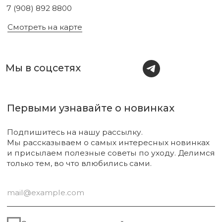
Для тела
О нас
Для лица
Акции
Для волос
Под заказ
Для дома
Поиск
Для авто
Подарочный сертификат
Парфюм
Доставка и оплата
Уходовая косметика
Обмен и возврат
Декоративная косметика
Помощь в подборе
средств
Аксессуары
Диффузоры и свечи
Упаковка
Sale
Сургут, 2023г
Публичная оферта
Разработка сайта
Политика конфиденциальности