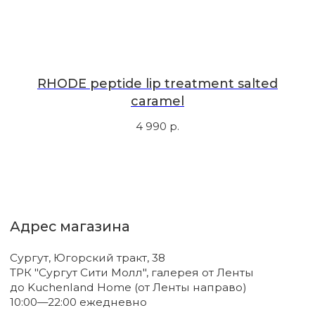
Мы рассказываем о самых интересных новинках
и присылаем полезные советы по уходу. Делимся
только тем, во что влюбились сами.
RHODE peptide lip treatment salted
Соглашаюсь с
политикой
caramel
конфиденциальности
4 990
р.
Подписаться
Новинки
Бренды