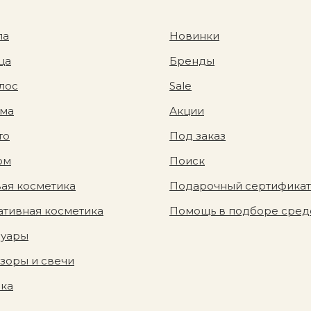
ла
Новинки
ца
Бренды
лос
Sale
ома
Акции
то
Под заказ
юм
Поиск
ая косметика
Подарочный сертификат
тивная косметика
Помощь в подборе сред
суары
зоры и свечи
вка