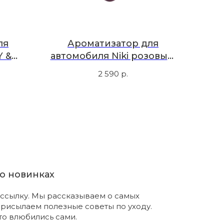
ля
Ароматизатор для
 &
автомобиля Niki розовый,
асное
гардения Таити
2 590
р.
о новинках
ссылку. Мы рассказываем о самых
присылаем полезные советы по уходу.
что влюбились сами.