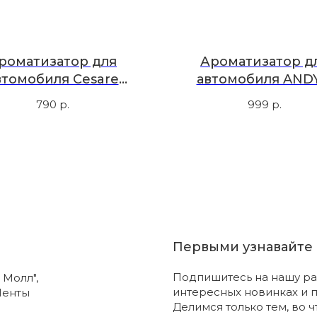
роматизатор для
Ароматизатор д
втомобиля Cesare
автомобиля ANDY
желтый, ваниль
FRIDA, красный, кр
790
р.
999
р.
вино
Первыми узнавайте 
Подпишитесь на нашу ра
 Молл",
интересных новинках и 
Ленты
Делимся только тем, во 