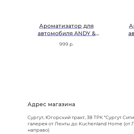
Ароматизатор для
А
автомобиля ANDY &
а
FRIDA, белый, новая
999
р.
машина
Адрес магазина
Сургут, Югорский тракт, 38 ТРК "Сургут Сити
галерея от Ленты до Kuchenland Home (от 
направо)