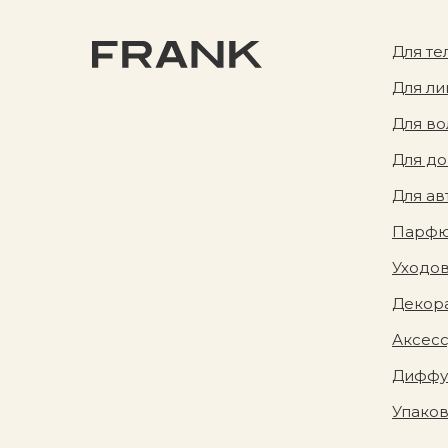
Для те
Для ли
Для во
Для д
Для ав
Парф
Уходов
Декора
Аксес
Диффу
Упако