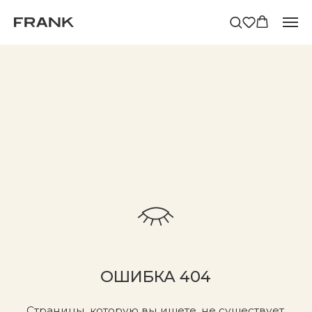
ОШИБКА 404
Страницы, которую вы ищете, не существует.
Возможно, адрес указан неверно или страница
была удалена.
В каталог