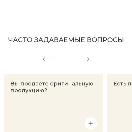
Адрес магазина
Сургут, Югорский тракт, 38
ТРК "Сургут Сити Молл", галерея от Ленты
до Kuchenland Home (от Ленты направо)
10:00—22:00 ежедневно
7 (908) 892 8800
Смотреть на карте
Мы в соцсетях
Первыми узнавайте о новинках