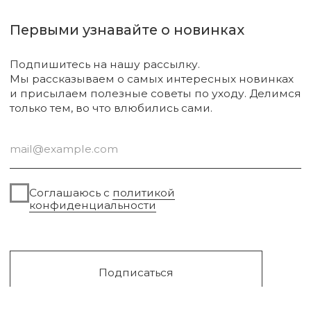
Для тела
О нас
Для лица
Под заказ
Для волос
Поиск
Для дома
Подарочный сертификат
Для авто
Доставка и оплата
Парфюм
Обмен и возврат
Уходовая косметика
Помощь в подборе
средств
Декоративная косметика
Аксессуары
Диффузоры и свечи
Одежда
Распродажа
© 2024-2026, FRANK, г. Сургут
Публичная оферта