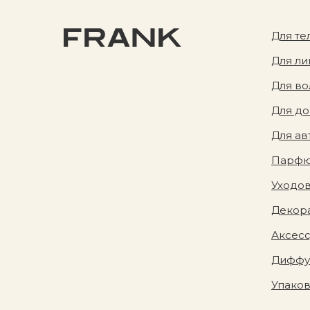
Для те
Для ли
Для во
Для д
Для ав
Парф
Уходов
Декора
Аксес
Диффу
Упако