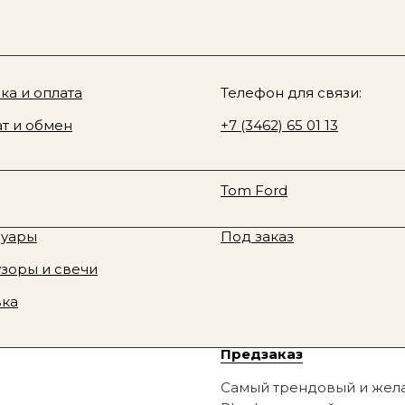
Sale
О нас
у товара
ki & Rozen
ка и оплата
Davines
Телефон для связи:
max peach pit
 Fragrance
т и обмен
Rhode
+7 (3462) 65 01 13
юм
Смотреть все
te Tilbury
Fenty Beauty
RHODE lip case 14
ая косметика
Новинки
Tom Ford
RHODE
тивная косметика
Sale
8 790
р.
суары
Под заказ
зоры и свечи
В корзину
вка
Предзаказ
Самый трендовый и жела