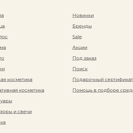
ла
Новинки
ца
Бренды
лос
Sale
ома
Акции
то
Под заказ
юм
Поиск
ая косметика
Подарочный сертификат
тивная косметика
Помощь в подборе сред
суары
зоры и свечи
вка