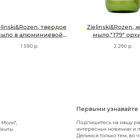
elinski&Rozen, твердое
Zielinski&Rozen,
ыло в алюминиевой
мыло,"179" орх
робке, черная ваниль
ваниль, амбра, 
1 590
р.
2 290
р.
Первыми узнавайте 
Подпишитесь на нашу ра
 Молл",
интересных новинках и 
Ленты
Делимся только тем, во 