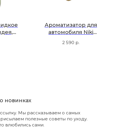
 жидкое
Ароматизатор для
идея,
автомобиля Niki
300 мл
золотистый, восточный
та
2 590
р.
о новинках
ссылку. Мы рассказываем о самых
присылаем полезные советы по уходу.
что влюбились сами.