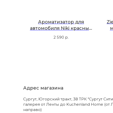
bscur,
Ароматизатор для
Zi
автомобиля Niki красный
м
металлик, перечная мята
ко
2 590
р.
Адрес магазина
Сургут, Югорский тракт, 38 ТРК "Сургут Сити
галерея от Ленты до Kuchenland Home (от 
направо)