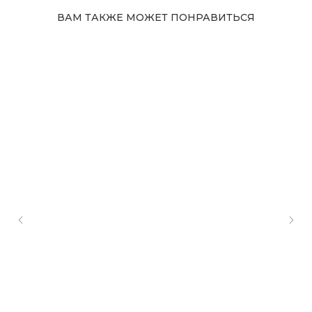
ВАМ ТАКЖЕ МОЖЕТ ПОНРАВИТЬСЯ
Адрес магазина
Сургут, Югорский тракт, 38
ТРК "Сургут Сити Молл", галерея от Ленты
до Kuchenland Home (от Ленты направо)
10:00—22:00 ежедневно
7 (908) 892 8800
Смотреть на карте
Мы в соцсетях