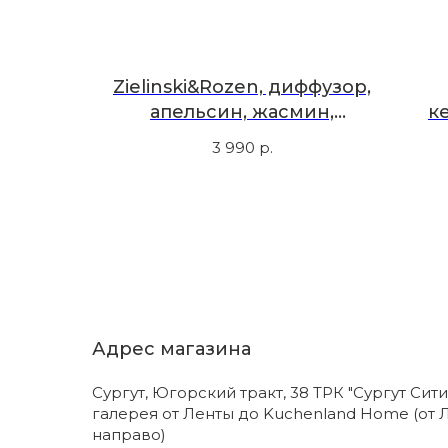
 духи
Zielinski&Rozen, диффузор,
нные,
апельсин, жасмин,
к
50 мл
ваниль, 85 мл
в
3 990
р.
Адрес магазина
Сургут, Югорский тракт, 38 ТРК "Сургут Сити
галерея от Ленты до Kuchenland Home (от 
направо)