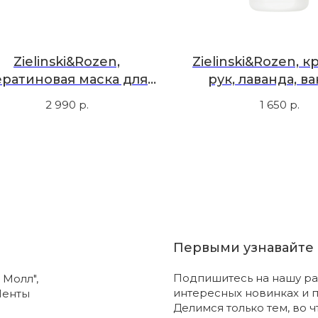
Zielinski&Rozen,
Zielinski&Rozen, 
ератиновая маска для
рук, лаванда, ва
олос, табак, ветивер,
амбра, мускус, 
2 990
р.
1 650
р.
амбра, 200 мл
Первыми узнавайте 
Подпишитесь на нашу ра
 Молл",
интересных новинках и 
Ленты
Делимся только тем, во 