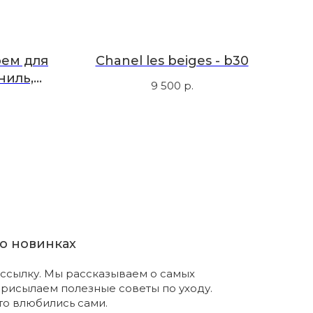
крем для
Chanel les beiges - b30
ниль,
9 500
р.
50 мл
о новинках
ссылку. Мы рассказываем о самых
присылаем полезные советы по уходу.
что влюбились сами.