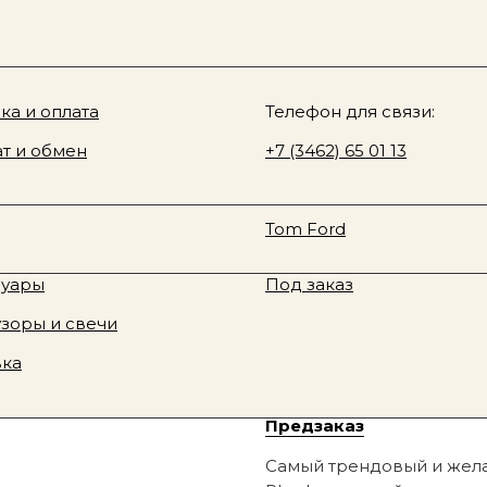
Sale
О нас
у товара
ki & Rozen
ка и оплата
Davines
Телефон для связи:
espresso
 Fragrance
т и обмен
Rhode
+7 (3462) 65 01 13
юм
Смотреть все
te Tilbury
Fenty Beauty
RHODE lip case 14
ая косметика
Новинки
Tom Ford
RHODE
тивная косметика
Sale
10 900
р.
суары
Под заказ
зоры и свечи
В корзину
вка
Предзаказ
Самый трендовый и жела