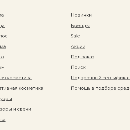
ла
Новинки
ца
Бренды
лос
Sale
ома
Акции
то
Под заказ
юм
Поиск
ая косметика
Подарочный сертификат
тивная косметика
Помощь в подборе сред
суары
зоры и свечи
вка