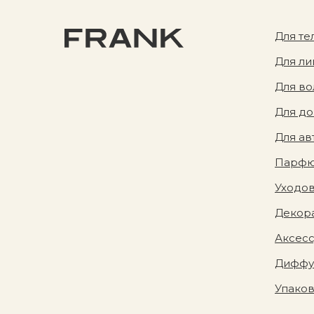
Для те
Для ли
Для во
Для д
Для ав
Парф
Уходов
Декора
Аксес
Диффу
Упако