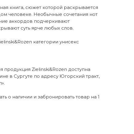
ная книга, сюжет которой раскрывается
ом человеке. Необычные сочетания нот
ение аккордов подчеркивают
рывают суть ярче любых слов.
elinski&Rozen категории унисекс
 продукция Zielinski&Rozen доступна
ине в Сургуте по адресу Югорский тракт,
».
нать о наличии и забронировать товар на 1