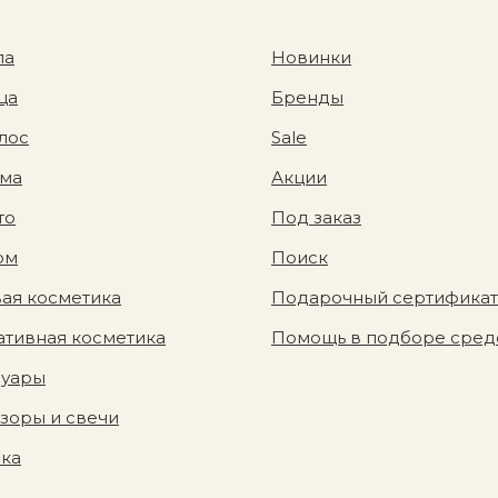
ла
Новинки
ца
Бренды
лос
Sale
ома
Акции
то
Под заказ
юм
Поиск
ая косметика
Подарочный сертификат
тивная косметика
Помощь в подборе сред
суары
зоры и свечи
вка