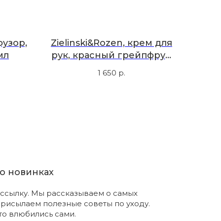
фузор,
Zielinski&Rozen, крем для
мл
рук, красный грейпфрут,
бергамот, амбра, 50 мл
1 650
р.
о новинках
ссылку. Мы рассказываем о самых
присылаем полезные советы по уходу.
что влюбились сами.