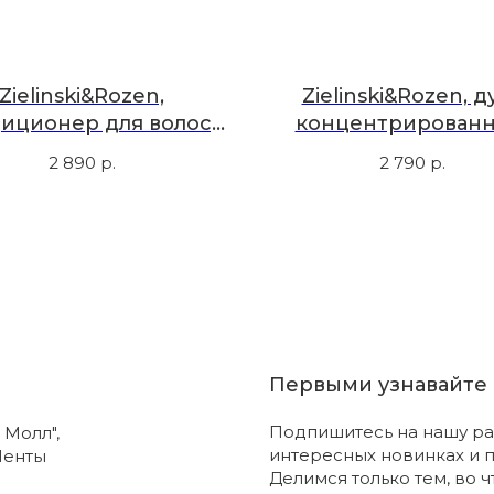
Zielinski&Rozen,
Zielinski&Rozen, д
иционер для волос,
концентрированн
з аромата, 300 мл
powder, 10мл
2 890
р.
2 790
р.
Первыми узнавайте 
Подпишитесь на нашу ра
 Молл",
интересных новинках и 
Ленты
Делимся только тем, во 