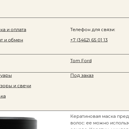
Sale
О нас
у товара
ki & Rozen
ка и оплата
Davines
Телефон для связи:
en, кератиновая маска для волос, розмарин, лимон, 200 
 Fragrance
т и обмен
Rhode
+7 (3462) 65 01 13
юм
Смотреть все
te Tilbury
Fenty Beauty
Zielinski&Rozen,
ая косметика
Новинки
Tom Ford
розмарин, лимон,
тивная косметика
Sale
2 990
р.
суары
Под заказ
зоры и свечи
Узнать о наличии
вка
Кератиновая маска пред
волос: ее можно использ