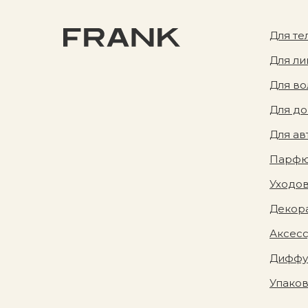
Для те
Для ли
Для во
Для д
Для ав
Парф
Уходов
Декора
Аксес
Диффу
Упако