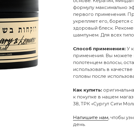
основе. Кератин, миндал
формулу максимально эф
первого применения. Про
укрепляет его, борется 
здоровый блеск. Рекомен
шампунем. Для всех типо
Способ применения:
У 
применения. Вы можете 
полотенцем волосы, остав
использовать в качеств
головы после использов
Как купить:
оригинальная
к покупке в нашем магаз
38, ТРК «Сургут Сити Молл
Напишите нам
, чтобы уз
день.