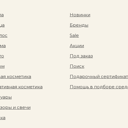
ла
Новинки
ца
Бренды
лос
Sale
ома
Акции
то
Под заказ
юм
Поиск
ая косметика
Подарочный сертификат
тивная косметика
Помощь в подборе сред
суары
зоры и свечи
вка