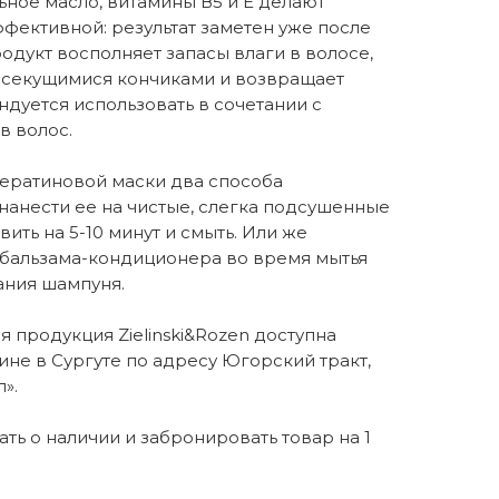
ьное масло, витамины В5 и Е делают
фективной: результат заметен уже после
дукт восполняет запасы влаги в волосе,
с секущимися кончиками и возвращает
дуется использовать в сочетании с
в волос.
кератиновой маски два способа
нанести ее на чистые, слегка подсушенные
ить на 5-10 минут и смыть. Или же
е бальзама-кондиционера во время мытья
ания шампуня.
 продукция Zielinski&Rozen доступна
ине в Сургуте по адресу Югорский тракт,
».
нать о наличии и забронировать товар на 1