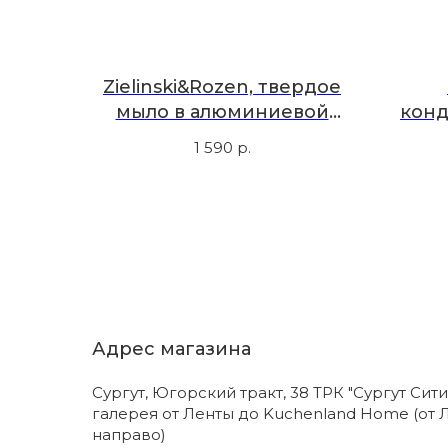
Zielinski&Rozen, твердое
мыло в алюминиевой
конд
коробке, черный перец,
бе
1 590
р.
ветивер, нероли, амбра
Адрес магазина
Сургут, Югорский тракт, 38 ТРК "Сургут Сити
галерея от Ленты до Kuchenland Home (от 
направо)