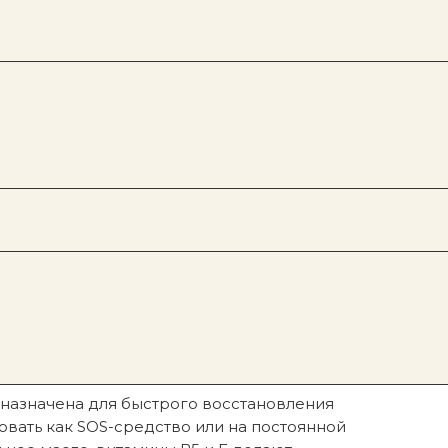
Под заказ
Покупателям
Gisou
Refy
мл
Sol De Janeiro
Hourglass
Rare Beauty
Patrick Ta
 кератиновая маска для волос,
 200 мл
назначена для быстрого восстановления
овать как SOS-средство или на постоянной