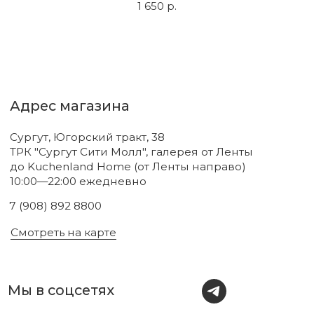
1 650
р.
Новинки
Бренды
Для тела
О нас
Для лица
Акции
Для волос
Под заказ
Для дома
Поиск
Для авто
Подарочный сертификат
Парфюм
Доставка и оплата
Уходовая косметика
Обмен и возврат
Декоративная косметика
Помощь в подборе
средств