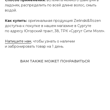
ладонях, распределить по всей длине волос, смыть
водой.
Как купить:
оригинальная продукция Zielinski&Rozen
доступна к покупке в нашем магазине в Сургуте
по адресу Югорский тракт, 38, ТРК «Сургут Сити Молл».
Напишите нам
, чтобы узнать о наличии
и забронировать товар на 1 день.
ВАМ ТАКЖЕ МОЖЕТ ПОНРАВИТЬСЯ
Адрес магазина
Сургут, Югорский тракт, 38
ТРК "Сургут Сити Молл", галерея от Ленты
до Kuchenland Home (от Ленты направо)
10:00—22:00 ежедневно