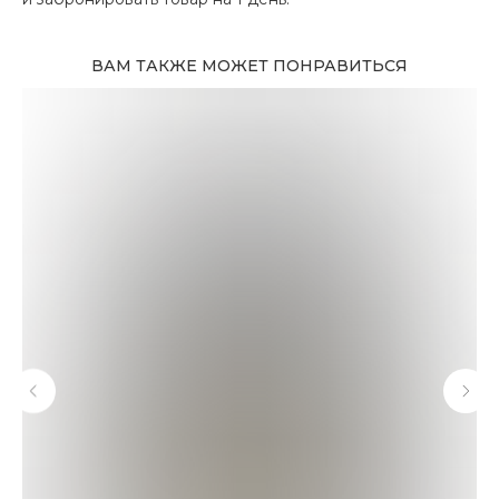
ВАМ ТАКЖЕ МОЖЕТ ПОНРАВИТЬСЯ
Адрес магазина
Сургут, Югорский тракт, 38
ТРК "Сургут Сити Молл", галерея от Ленты
до Kuchenland Home (от Ленты направо)
10:00—22:00 ежедневно
7 (908) 892 8800
Смотреть на карте
Мы в соцсетях