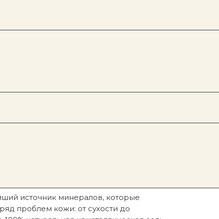
Под заказ
Покупателям
Gisou
Refy
Sol De Janeiro
Hourglass
Rare Beauty
Patrick Ta
 соль мертвого моря, розмарин,
ший источник минералов, которые
яд проблем кожи: от сухости до