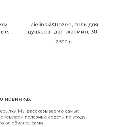
ухи
Zielinski&Rozen, гель для
ые,
душа, сандал, жасмин, 300
10 мл
мл
2 390
р.
о новинках
ссылку. Мы рассказываем о самых
присылаем полезные советы по уходу.
что влюбились сами.