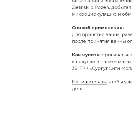
высыпаний и воспалений.
Zielinski & Rozen, добыт
микроциркуляцию и обме
Способ применения:
Для принятия ванны разве
после принятия ванны оп
Как купить:
оригинальная
к покупке в нашем магаз
38, ТРК «Сургут Сити Молл
Напишите нам
, чтобы уз
день.