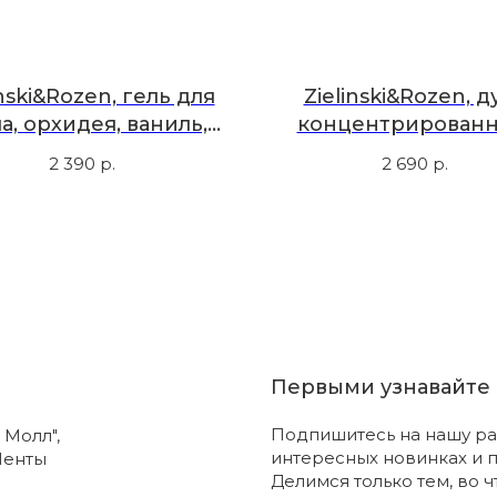
inski&Rozen, гель для
Zielinski&Rozen, д
а, орхидея, ваниль,
концентрированн
амбра, 300 мл
табак, кедр, перец, 
2 390
р.
2 690
р.
Первыми узнавайте 
Подпишитесь на нашу ра
 Молл",
интересных новинках и 
Ленты
Делимся только тем, во 