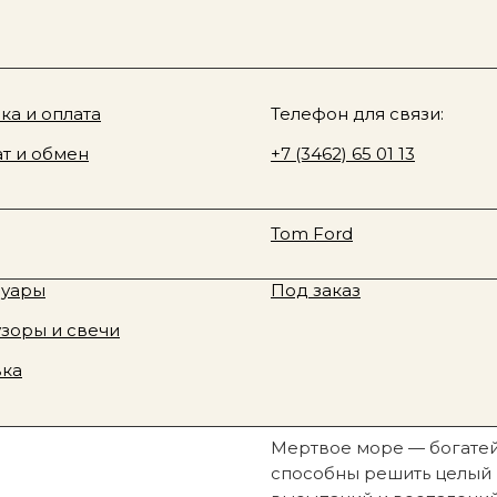
Sale
О нас
у товара
ki & Rozen
ка и оплата
Davines
Телефон для связи:
en, соль мертвого моря, розмарин, лимон, 250 гр
 Fragrance
т и обмен
Rhode
+7 (3462) 65 01 13
юм
Смотреть все
te Tilbury
Fenty Beauty
Zielinski&Rozen,
ая косметика
Новинки
Tom Ford
лимон, 250 гр
тивная косметика
Sale
1 890
р.
суары
Под заказ
зоры и свечи
Узнать о наличии
вка
Мертвое море — богатей
способны решить целый р