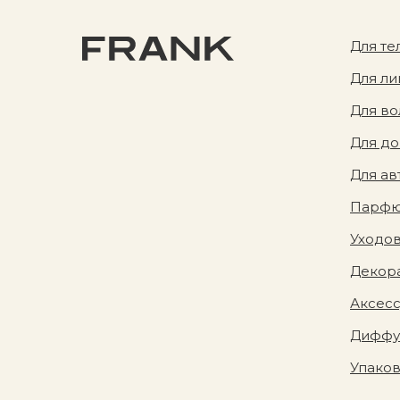
Для те
Для ли
Для во
Для д
Для ав
Парф
Уходов
Декора
Аксес
Диффу
Упако