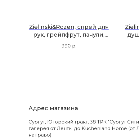
Zielinski&Rozen, спрей для
Ziel
рук, грейпфрут, пачули,
душ
белая роза, 50 мл
990
р.
Адрес магазина
Сургут, Югорский тракт, 38 ТРК "Сургут Сити
галерея от Ленты до Kuchenland Home (от 
направо)