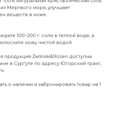
 100% натуральная кристаллическая соль
ая из Мертвого моря, улучшает
н веществ в коже.
дите 100–200 г. соли в теплой воде, а
олосните кожу чистой водой.
 продукция Zielinski&Rozen доступна
ине в Сургуте по адресу Югорский тракт,
».
нать о наличии и забронировать товар на 1