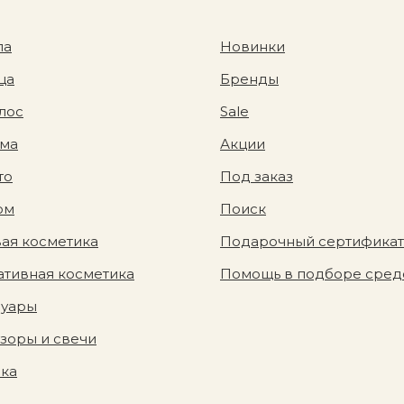
ла
Новинки
ца
Бренды
лос
Sale
ома
Акции
то
Под заказ
юм
Поиск
ая косметика
Подарочный сертификат
тивная косметика
Помощь в подборе сред
суары
зоры и свечи
вка