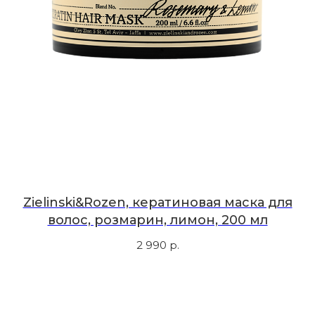
Мы в соцсетях
Первыми узнавайте о новинках
Подпишитесь на нашу рассылку.
Мы рассказываем о самых интересных новинках
и присылаем полезные советы по уходу. Делимся
только тем, во что влюбились сами.
Соглашаюсь с
политикой
конфиденциальности
Zielinski&Rozen, кератиновая маска для
волос, розмарин, лимон, 200 мл
Подписаться
2 990
р.