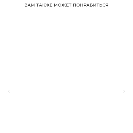
ВАМ ТАКЖЕ МОЖЕТ ПОНРАВИТЬСЯ
Адрес магазина
Сургут, Югорский тракт, 38
ТРК "Сургут Сити Молл", галерея от Ленты
до Kuchenland Home (от Ленты направо)
10:00—22:00 ежедневно
7 (908) 892 8800
Смотреть на карте
Мы в соцсетях
Первыми узнавайте о новинках