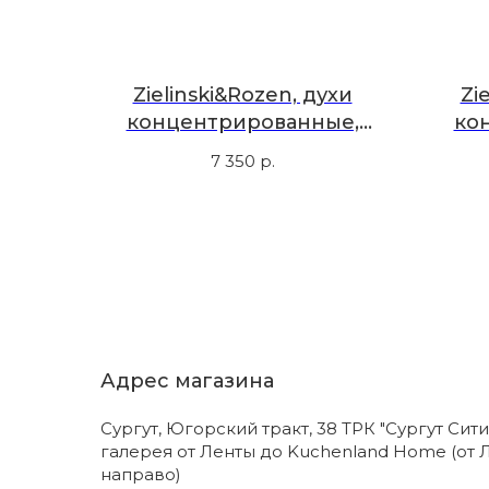
Zielinski&Rozen, духи
Zi
концентрированные,
ко
черный ветивер, амбра,
вет
7 350
р.
50 мл
Адрес магазина
Сургут, Югорский тракт, 38 ТРК "Сургут Сити
галерея от Ленты до Kuchenland Home (от 
направо)