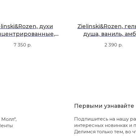
elinski&Rozen, духи
Zielinski&Rozen, гел
нцентрированные,
душа, ваниль, амб
ивер, лимон, 50 мл
лаванда 300 м
7 350
р.
2 390
р.
Первыми узнавайте 
Подпишитесь на нашу ра
 Молл",
интересных новинках и 
Ленты
Делимся только тем, во 