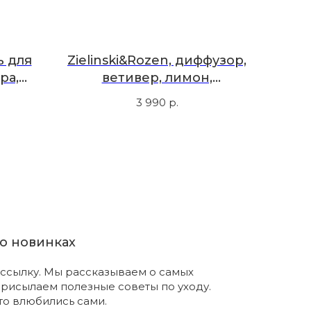
ь для
Zielinski&Rozen, диффузор,
ра,
ветивер, лимон,
л
бергамот, 85 мл
3 990
р.
о новинках
ссылку. Мы рассказываем о самых
присылаем полезные советы по уходу.
что влюбились сами.