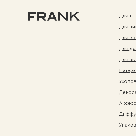
Для те
Для ли
Для во
Для д
Для ав
Парф
Уходов
Декора
Аксес
Диффу
Упако