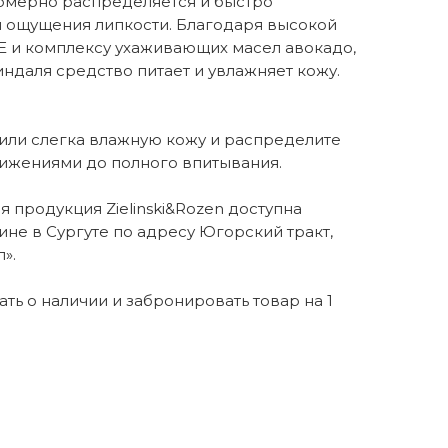
омерно распределяется и быстро
я ощущения липкости. Благодаря высокой
Е и комплексу ухаживающих масел авокадо,
ндаля средство питает и увлажняет кожу.
 или слегка влажную кожу и распределите
ижениями до полного впитывания.
 продукция Zielinski&Rozen доступна
ине в Сургуте по адресу Югорский тракт,
».
нать о наличии и забронировать товар на 1