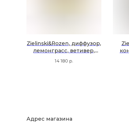
Zielinski&Rozen, диффузор,
Zi
лемонграсс, ветивер,
ко
амбра, 425 мл
бер
14 180
р.
са
Адрес магазина