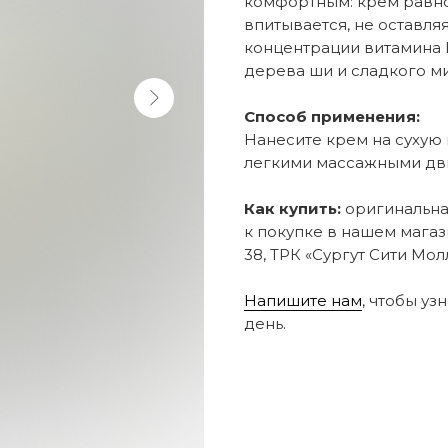
комфортным: крем равн
впитывается, не оставля
концентрации витамина 
дерева ши и сладкого ми
Способ применения:
Нанесите крем на сухую
легкими массажными дв
Как купить:
оригинальная
к покупке в нашем магаз
38, ТРК «Сургут Сити Молл
Напишите нам
, чтобы уз
день.