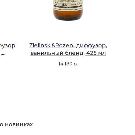
фузор,
Zielinski&Rozen, диффузор,
,
ванильный бленд, 425 мл
л
14 180
р.
о новинках