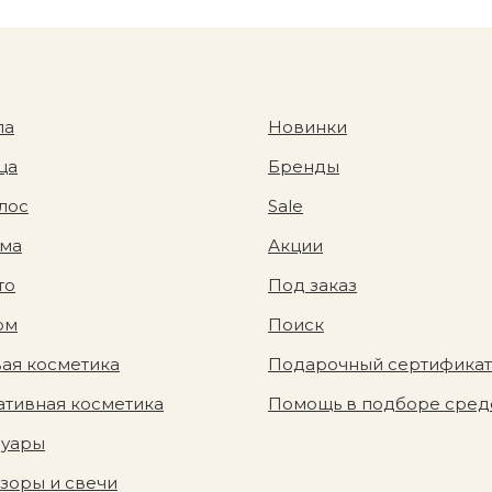
ла
Новинки
ца
Бренды
лос
Sale
ома
Акции
то
Под заказ
юм
Поиск
ая косметика
Подарочный сертификат
тивная косметика
Помощь в подборе сред
суары
зоры и свечи