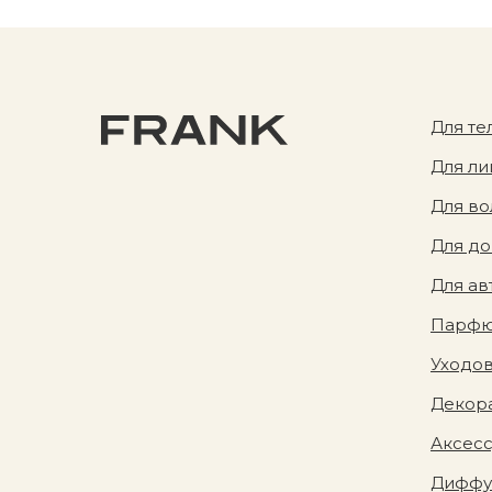
Для те
Для ли
Для во
Для д
Для ав
Парф
Уходов
Декора
Аксес
Диффу