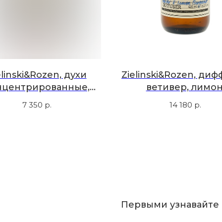
elinski&Rozen, духи
Zielinski&Rozen, диф
нцентрированные,
ветивер, лимон
гамот, зеленый чай,
бергамот, 425 м
7 350
р.
14 180
р.
ндал, мускус, 50 мл
Первыми узнавайте 