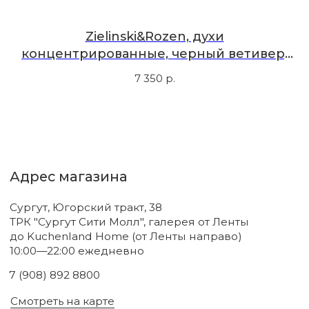
Подписаться
,
Zielinski&Rozen, духи
концентрированные, черный ветивер,
амбра, 50 мл
7 350
р.
Новинки
Бренды
Для тела
О нас
Для лица
Акции
Для волос
Под заказ
Для дома
Поиск
Для авто
Подарочный сертификат
Парфюм
Доставка и оплата