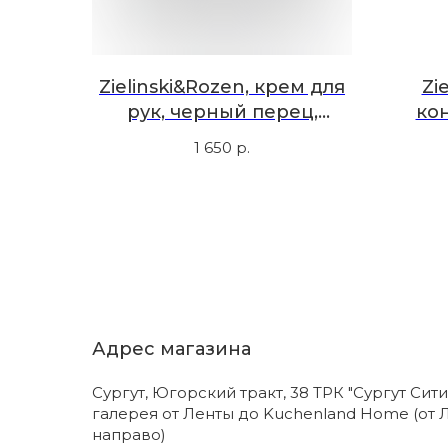
Zielinski&Rozen, крем для
Zi
рук, черный перец,
ко
ветивер, нероли, амбра,
в
1 650
р.
50 мл
Адрес магазина
Сургут, Югорский тракт, 38 ТРК "Сургут Сити
галерея от Ленты до Kuchenland Home (от 
направо)