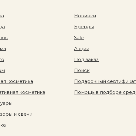
ла
Новинки
ца
Бренды
лос
Sale
ома
Акции
то
Под заказ
юм
Поиск
ая косметика
Подарочный сертификат
тивная косметика
Помощь в подборе сред
суары
зоры и свечи
вка