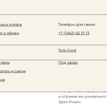
Sale
О нас
у товара
ki & Rozen
ка и оплата
Davines
Телефон для связи:
zen, духи концентрированные, powder, 10мл
 Fragrance
т и обмен
Rhode
+7 (3462) 65 01 13
юм
Смотреть все
te Tilbury
Fenty Beauty
Zielinski&Rozen,
ая косметика
Новинки
Tom Ford
powder, 10мл
тивная косметика
Sale
2 790
р.
суары
Под заказ
зоры и свечи
Узнать о наличии
вка
Я хочу, чтобы парфюм тр
и отражал ее уникальност
Эрез Розен