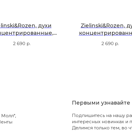
elinski&Rozen, духи
Zielinski&Rozen, д
нцентрированные,
концентрированн
айт бленд, 10 мл
палисандр, сандал, 
2 690
р.
2 690
р.
10 мл
Первыми узнавайте 
Подпишитесь на нашу ра
 Молл",
интересных новинках и 
Ленты
Делимся только тем, во 