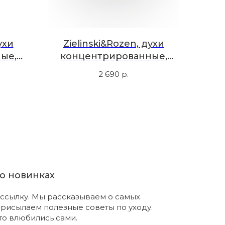
ухи
Zielinski&Rozen, духи
ые,
концентрированные,
кедр,
ветивер, мускус, 10 мл
2 690
р.
о новинках
ссылку. Мы рассказываем о самых
присылаем полезные советы по уходу.
что влюбились сами.