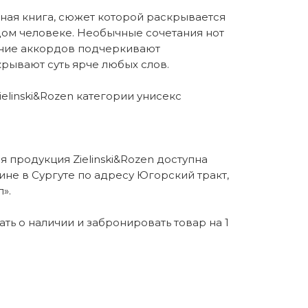
ная книга, сюжет которой раскрывается
ом человеке. Необычные сочетания нот
ение аккордов подчеркивают
рывают суть ярче любых слов.
elinski&Rozen категории унисекс
 продукция Zielinski&Rozen доступна
ине в Сургуте по адресу Югорский тракт,
».
нать о наличии и забронировать товар на 1