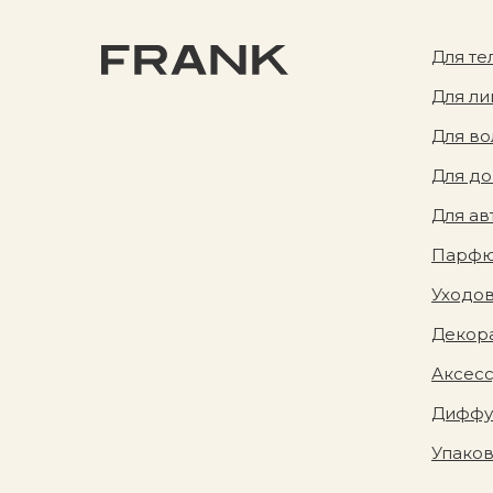
Для те
Для ли
Для во
Для д
Для ав
Парф
Уходов
Декора
Аксес
Диффу
Упако