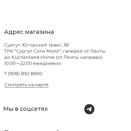
Новинки
Бренды
Для тела
О нас
Для лица
Акции
Для волос
Под заказ
Для дома
Поиск
Для авто
Подарочный сертификат
Парфюм
Доставка и оплата
Уходовая косметика
Обмен и возврат
Декоративная косметика
Помощь в подборе
средств
Аксессуары