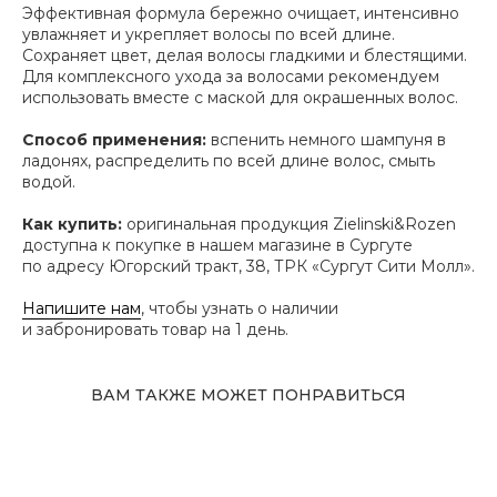
Эффективная формула бережно очищает, интенсивно
увлажняет и укрепляет волосы по всей длине.
Сохраняет цвет, делая волосы гладкими и блестящими.
Для комплексного ухода за волосами рекомендуем
использовать вместе с маской для окрашенных волос.
Адрес магазина
Способ применения:
вспенить немного шампуня в
Сургут, Югорский тракт, 38
ладонях, распределить по всей длине волос, смыть
ТРК "Сургут Сити Молл", галерея от Ленты
водой.
до Kuchenland Home (от Ленты направо)
10:00—22:00 ежедневно
Как купить:
оригинальная продукция Zielinski&Rozen
7 (908) 892 8800
доступна к покупке в нашем магазине в Сургуте
Смотреть на карте
по адресу Югорский тракт, 38, ТРК «Сургут Сити Молл».
Напишите нам
, чтобы узнать о наличии
Мы в соцсетях
и забронировать товар на 1 день.
Первыми узнавайте о новинках
ВАМ ТАКЖЕ МОЖЕТ ПОНРАВИТЬСЯ
Подпишитесь на нашу рассылку.
Мы рассказываем о самых интересных новинках
и присылаем полезные советы по уходу. Делимся
только тем, во что влюбились сами.