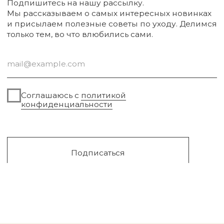
Для волос
Под заказ
Для дома
Поиск
Для авто
Подарочный сертификат
Парфюм
Доставка и оплата
Уходовая косметика
Обмен и возврат
Декоративная косметика
Помощь в подборе
средств
Аксессуары
Диффузоры и свечи
Упаковка
Sale
Сургут, 2023г
Публичная оферта
Разработка сайта
Политика конфиденциальности