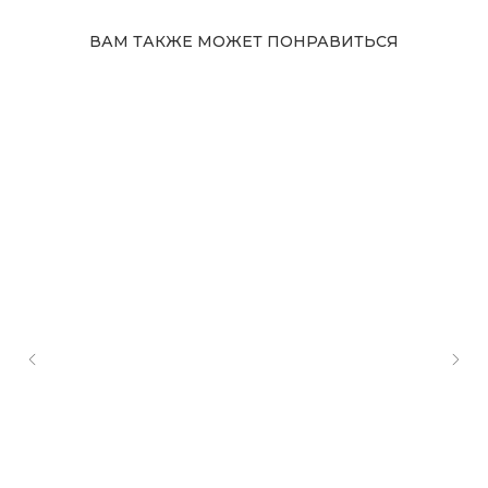
ВАМ ТАКЖЕ МОЖЕТ ПОНРАВИТЬСЯ
Адрес магазина
Сургут, Югорский тракт, 38
ТРК "Сургут Сити Молл", галерея от Ленты
до Kuchenland Home (от Ленты направо)
10:00—22:00 ежедневно
7 (908) 892 8800
Смотреть на карте
Мы в соцсетях