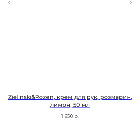
Мы в соцсетях
Первыми узнавайте о новинках
Подпишитесь на нашу рассылку.
Мы рассказываем о самых интересных новинках
и присылаем полезные советы по уходу. Делимся
только тем, во что влюбились сами.
Соглашаюсь с
политикой
конфиденциальности
Zielinski&Rozen, крем для рук, розмарин,
лимон, 50 мл
Подписаться
1 650
р.