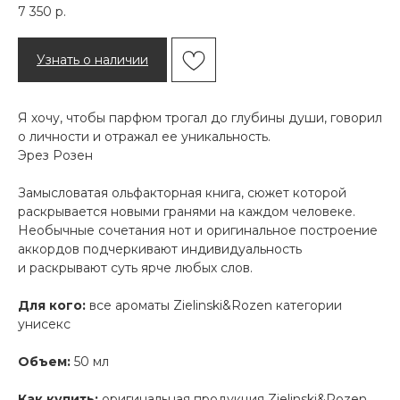
7 350
р.
Узнать о наличии
Я хочу, чтобы парфюм трогал до глубины души, говорил
о личности и отражал ее уникальность.
Эрез Розен
Замысловатая ольфакторная книга, сюжет которой
раскрывается новыми гранями на каждом человеке.
Необычные сочетания нот и оригинальное построение
аккордов подчеркивают индивидуальность
и раскрывают суть ярче любых слов.
Для кого:
все ароматы Zielinski&Rozen категории
унисекс
Объем:
50 мл
Как купить:
оригинальная продукция Zielinski&Rozen