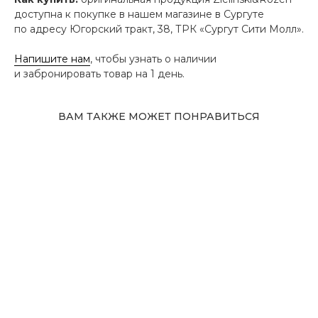
доступна к покупке в нашем магазине в Сургуте
по адресу Югорский тракт, 38, ТРК «Сургут Сити Молл».
Напишите нам
, чтобы узнать о наличии
и забронировать товар на 1 день.
ВАМ ТАКЖЕ МОЖЕТ ПОНРАВИТЬСЯ
Адрес магазина
Сургут, Югорский тракт, 38
ТРК "Сургут Сити Молл", галерея от Ленты
до Kuchenland Home (от Ленты направо)
10:00—22:00 ежедневно
7 (908) 892 8800
Смотреть на карте