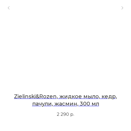
Мы в соцсетях
Первыми узнавайте о новинках
Подпишитесь на нашу рассылку.
Мы рассказываем о самых интересных новинках
и присылаем полезные советы по уходу. Делимся
только тем, во что влюбились сами.
Соглашаюсь с
политикой
конфиденциальности
,
Zielinski&Rozen, жидкое мыло, кедр,
пачули, жасмин, 300 мл
Подписаться
2 290
р.