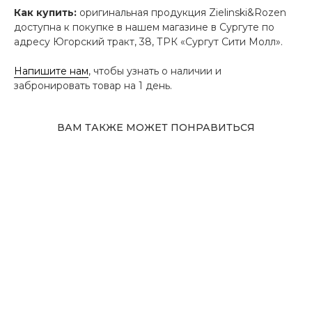
Как купить:
оригинальная продукция Zielinski&Rozen
доступна к покупке в нашем магазине в Сургуте по
адресу Югорский тракт, 38, ТРК «Сургут Сити Молл».
Напишите нам
, чтобы узнать о наличии и
забронировать товар на 1 день.
ВАМ ТАКЖЕ МОЖЕТ ПОНРАВИТЬСЯ
Адрес магазина
Сургут, Югорский тракт, 38
ТРК "Сургут Сити Молл", галерея от Ленты
до Kuchenland Home (от Ленты направо)
10:00—22:00 ежедневно
7 (908) 892 8800
Смотреть на карте