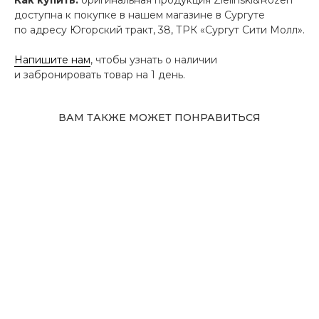
доступна к покупке в нашем магазине в Сургуте
по адресу Югорский тракт, 38, ТРК «Сургут Сити Молл».
Напишите нам
, чтобы узнать о наличии
и забронировать товар на 1 день.
ВАМ ТАКЖЕ МОЖЕТ ПОНРАВИТЬСЯ
Адрес магазина
Сургут, Югорский тракт, 38
ТРК "Сургут Сити Молл", галерея от Ленты
до Kuchenland Home (от Ленты направо)
10:00—22:00 ежедневно
7 (908) 892 8800
Смотреть на карте