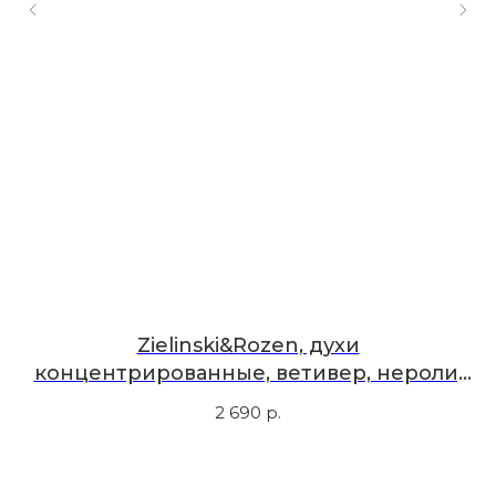
Мы в соцсетях
Первыми узнавайте о новинках
Подпишитесь на нашу рассылку.
Мы рассказываем о самых интересных новинках
и присылаем полезные советы по уходу. Делимся
только тем, во что влюбились сами.
Соглашаюсь с
политикой
конфиденциальности
с,
Zielinski&Rozen, духи
концентрированные, ветивер, нероли,
Подписаться
апельсин, 10 мл
2 690
р.