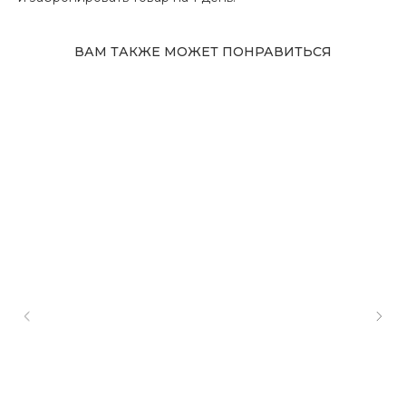
ВАМ ТАКЖЕ МОЖЕТ ПОНРАВИТЬСЯ
Адрес магазина
Сургут, Югорский тракт, 38
ТРК "Сургут Сити Молл", галерея от Ленты
до Kuchenland Home (от Ленты направо)
10:00—22:00 ежедневно
7 (908) 892 8800
Смотреть на карте
Мы в соцсетях