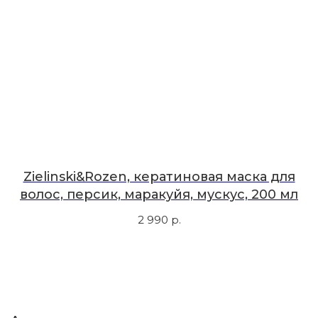
Первыми узнавайте о новинках
Подпишитесь на нашу рассылку.
Мы рассказываем о самых интересных новинках
и присылаем полезные советы по уходу. Делимся
только тем, во что влюбились сами.
Соглашаюсь с
политикой
конфиденциальности
Zielinski&Rozen, кератиновая маска для
волос, персик, маракуйя, мускус, 200 мл
Подписаться
2 990
р.