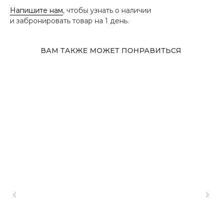
Напишите нам
, чтобы узнать о наличии
и забронировать товар на 1 день.
ВАМ ТАКЖЕ МОЖЕТ ПОНРАВИТЬСЯ
Адрес магазина
Сургут, Югорский тракт, 38
ТРК "Сургут Сити Молл", галерея от Ленты
до Kuchenland Home (от Ленты направо)
10:00—22:00 ежедневно
7 (908) 892 8800
Смотреть на карте
Мы в соцсетях