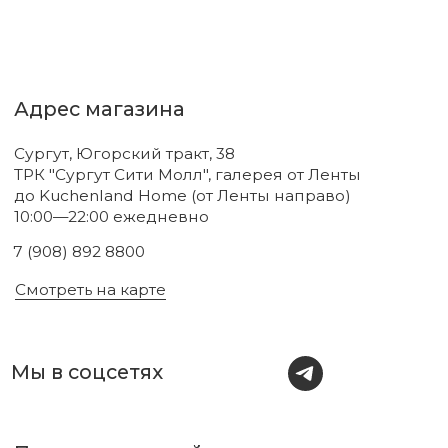
Новинки
Бренды
Для тела
О нас
Для лица
Акции
Для волос
Под заказ
Для дома
Поиск
Для авто
Подарочный сертификат
Парфюм
Доставка и оплата
Уходовая косметика
Обмен и возврат
Декоративная косметика
Помощь в подборе
средств
Аксессуары