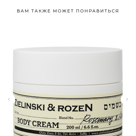
ВАМ ТАКЖЕ МОЖЕТ ПОНРАВИТЬСЯ
Адрес магазина
Сургут, Югорский тракт, 38
ТРК "Сургут Сити Молл", галерея от Ленты
до Kuchenland Home (от Ленты направо)
10:00—22:00 ежедневно
7 (908) 892 8800
Смотреть на карте
Мы в соцсетях