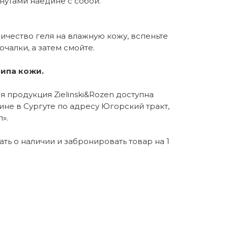
нутами наедине с собой.
ичество геля на влажную кожу, вспеньте
чалки, а затем смойте.
ипа кожи.
 продукция Zielinski&Rozen доступна
ине в Сургуте по адресу Югорский тракт,
».
нать о наличии и забронировать товар на 1