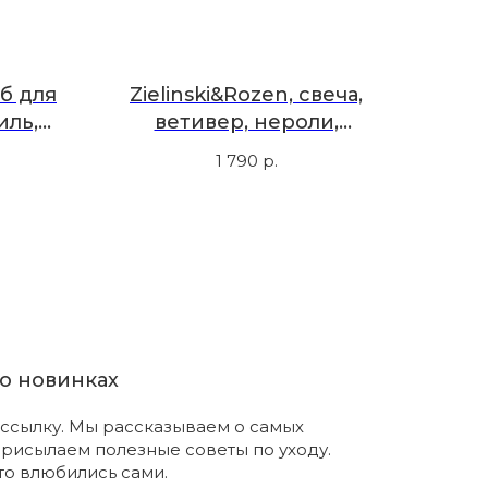
аб для
Zielinski&Rozen, свеча,
иль,
ветивер, нероли,
апельсин, 40 г
1 790
р.
о новинках
ссылку. Мы рассказываем о самых
присылаем полезные советы по уходу.
что влюбились сами.