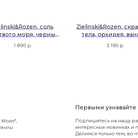
elinski&Rozen, соль
Zielinski&Rozen, скр
твого моря, черный
тела, орхидея, ван
ц, ветивер, нероли,
амбра, 200 мл
1 890
р.
3 190
р.
амбра, 250 гр
Первыми узнавайте 
Подпишитесь на нашу ра
 Молл",
интересных новинках и 
Ленты
Делимся только тем, во 