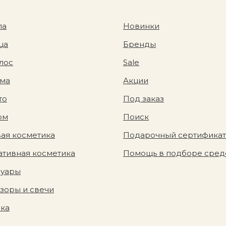
ла
Новинки
ца
Бренды
лос
Sale
ома
Акции
то
Под заказ
юм
Поиск
ая косметика
Подарочный сертификат
тивная косметика
Помощь в подборе сред
суары
зоры и свечи
вка