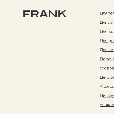
Для те
Для ли
Для во
Для д
Для ав
Парф
Уходов
Декора
Аксес
Диффу
Упако