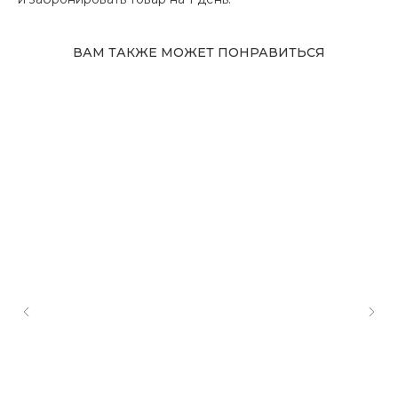
ВАМ ТАКЖЕ МОЖЕТ ПОНРАВИТЬСЯ
Адрес магазина
Сургут, Югорский тракт, 38
ТРК "Сургут Сити Молл", галерея от Ленты
до Kuchenland Home (от Ленты направо)
10:00—22:00 ежедневно
7 (908) 892 8800
Смотреть на карте
Мы в соцсетях