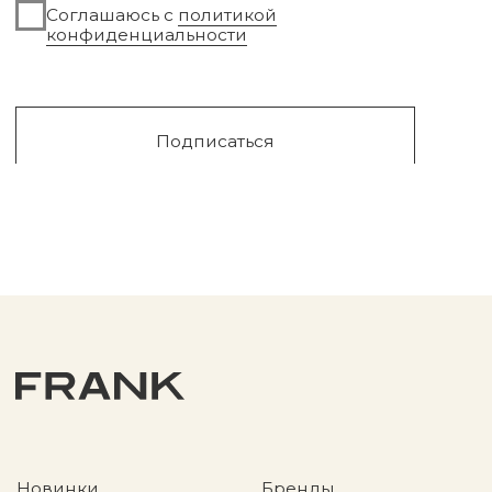
Уходовая косметика
Обмен и возврат
Декоративная косметика
Помощь в подборе
средств
Аксессуары
Диффузоры и свечи
Упаковка
Sale
Сургут, 2023г
Публичная оферта
Разработка сайта
Политика конфиденциальности