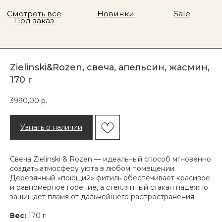
Zielinski&Rozen, свеча, апельсин, жасмин,
170 г
3990,00
р.
Узнать о наличии
Свеча Zielinski & Rozen — идеальный способ мгновенно
создать атмосферу уюта в любом помещении.
Деревянный «поющий» фитиль обеспечивает красивое
и равномерное горение, а стеклянный стакан надежно
защищает пламя от дальнейшего распространения.
Адрес магазина
Вес:
170 г