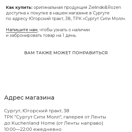
Сургут, Югорский тракт, 38
Как купить:
оригинальная продукция Zielinski&Rozen
ТРК "Сургут Сити Молл", галерея от Ленты
доступна к покупке в нашем магазине в Сургуте
до Kuchenland Home (от Ленты направо)
10:00—22:00 ежедневно
по адресу Югорский тракт, 38, ТРК «Сургут Сити Молл».
7 (908) 892 8800
Напишите нам
, чтобы узнать о наличии
Смотреть на карте
и забронировать товар на 1 день.
Мы в соцсетях
ВАМ ТАКЖЕ МОЖЕТ ПОНРАВИТЬСЯ
Первыми узнавайте о новинках
Подпишитесь на нашу рассылку.
Мы рассказываем о самых интересных новинках
и присылаем полезные советы по уходу. Делимся
только тем, во что влюбились сами.
Соглашаюсь с
политикой
конфиденциальности