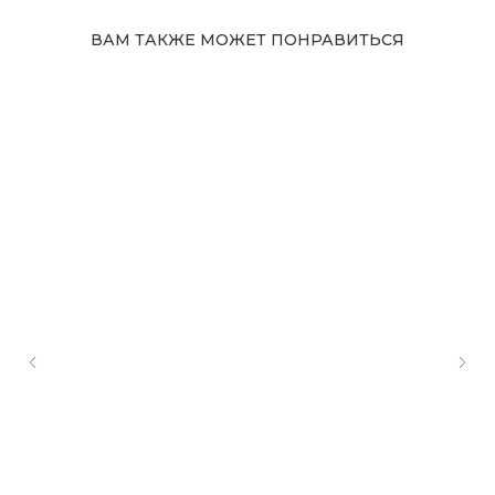
ВАМ ТАКЖЕ МОЖЕТ ПОНРАВИТЬСЯ
Адрес магазина
Сургут, Югорский тракт, 38
ТРК "Сургут Сити Молл", галерея от Ленты
до Kuchenland Home (от Ленты направо)
10:00—22:00 ежедневно
7 (908) 892 8800
Смотреть на карте
Мы в соцсетях