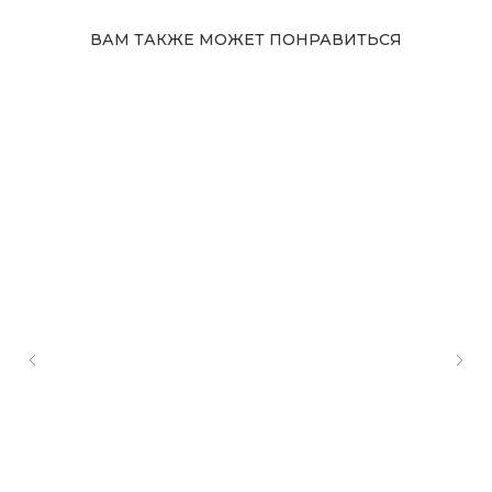
ВАМ ТАКЖЕ МОЖЕТ ПОНРАВИТЬСЯ
Адрес магазина
Сургут, Югорский тракт, 38
ТРК "Сургут Сити Молл", галерея от Ленты
до Kuchenland Home (от Ленты направо)
10:00—22:00 ежедневно
7 (908) 892 8800
Смотреть на карте
Мы в соцсетях