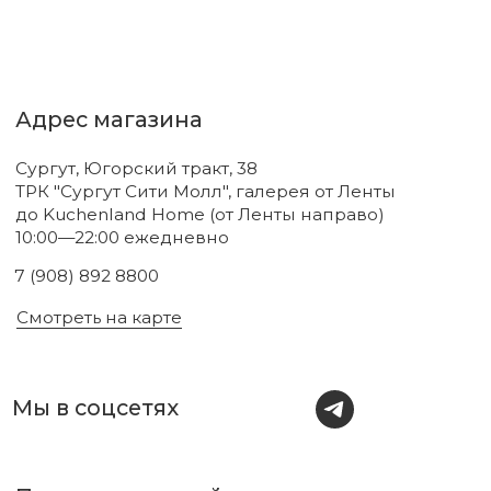
Новинки
Бренды
Для тела
О нас
Для лица
Акции
Для волос
Под заказ
Для дома
Поиск
Для авто
Подарочный сертификат
Парфюм
Доставка и оплата
Уходовая косметика
Обмен и возврат
Декоративная косметика
Помощь в подборе
средств
Аксессуары