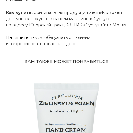
Как купить:
оригинальная продукция Zielinski&Rozen
доступна к покупке в нашем магазине в Сургуте
по адресу Югорский тракт, 38, ТРК «Сургут Сити Молл».
Напишите нам
, чтобы узнать о наличии
и забронировать товар на 1 день.
ВАМ ТАКЖЕ МОЖЕТ ПОНРАВИТЬСЯ
Адрес магазина
Сургут, Югорский тракт, 38
ТРК "Сургут Сити Молл", галерея от Ленты
до Kuchenland Home (от Ленты направо)
10:00—22:00 ежедневно
7 (908) 892 8800