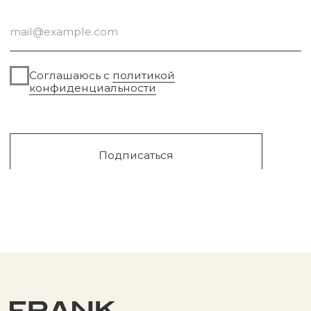
Для авто
Подарочный сертификат
Парфюм
Доставка и оплата
Уходовая косметика
Обмен и возврат
Декоративная косметика
Помощь в подборе
средств
Аксессуары
Диффузоры и свечи
Упаковка
Sale
Сургут, 2023г
Публичная оферта
Разработка сайта
Политика конфиденциальности