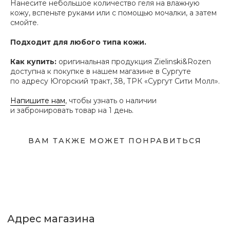
Нанесите небольшое количество геля на влажную
кожу, вспеньте руками или с помощью мочалки, а затем
смойте.
Адрес магазина
Подходит для любого типа кожи.
Сургут, Югорский тракт, 38
ТРК "Сургут Сити Молл", галерея от Ленты
до Kuchenland Home (от Ленты направо)
Как купить:
оригинальная продукция Zielinski&Rozen
10:00—22:00 ежедневно
доступна к покупке в нашем магазине в Сургуте
7 (908) 892 8800
по адресу Югорский тракт, 38, ТРК «Сургут Сити Молл».
Смотреть на карте
Напишите нам
, чтобы узнать о наличии
и забронировать товар на 1 день.
Мы в соцсетях
ВАМ ТАКЖЕ МОЖЕТ ПОНРАВИТЬСЯ
Первыми узнавайте о новинках
Подпишитесь на нашу рассылку.
Мы рассказываем о самых интересных новинках
и присылаем полезные советы по уходу. Делимся
только тем, во что влюбились сами.