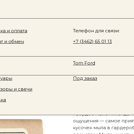
Sale
О нас
у товара
ki & Rozen
ка и оплата
Davines
Телефон для связи:
zen, твердое мыло, черный ветивер, амбра
 Fragrance
т и обмен
Rhode
+7 (3462) 65 01 13
юм
Смотреть все
te Tilbury
Fenty Beauty
Zielinski&Rozen,
ая косметика
Новинки
Tom Ford
ветивер, амбра
тивная косметика
Sale
890
р.
суары
Под заказ
зоры и свечи
Узнать о наличии
вка
Твердое мыло никогда н
ощущения — самое прият
кусочек мыла в гардеро