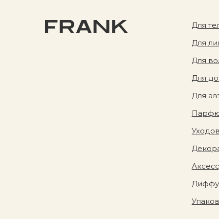
Для те
Для ли
Для во
Для д
Для ав
Парф
Уходов
Декора
Аксес
Диффу
Упако