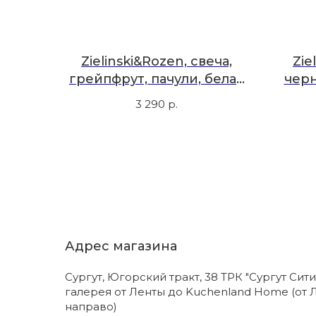
Zielinski&Rozen, свеча,
Zie
грейпфрут, пачули, белая
черн
роза, 140 г
не
3 290
р.
Адрес магазина
Сургут, Югорский тракт, 38 ТРК "Сургут Сити
галерея от Ленты до Kuchenland Home (от 
направо)