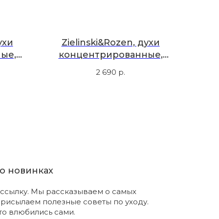
ухи
Zielinski&Rozen, духи
ые,
концентрированные,
мбра,
палисандр, сандал, кедр,
2 690
р.
10 мл
о новинках
ссылку. Мы рассказываем о самых
присылаем полезные советы по уходу.
что влюбились сами.