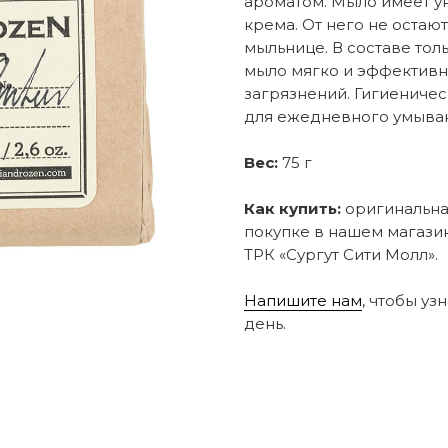
ароматом. Мыло имеет у
крема. От него не остаю
мыльнице. В составе тол
мыло мягко и эффективн
загрязнений. Гигиеничес
для ежедневного умывани
Вес:
75 г
Как купить:
оригинальная
покупке в нашем магазин
ТРК «Сургут Сити Молл».
Напишите нам
, чтобы уз
день.