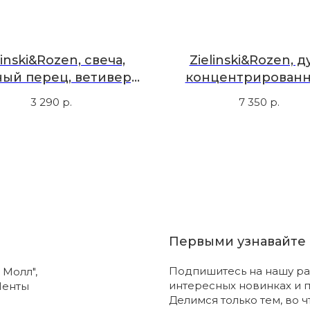
linski&Rozen, свеча,
Zielinski&Rozen, д
ый перец, ветивер,
концентрированн
роли, амбра, 140 г
черный ветивер, а
3 290
р.
7 350
р.
50 мл
Первыми узнавайте 
Подпишитесь на нашу ра
 Молл",
интересных новинках и 
Ленты
Делимся только тем, во 