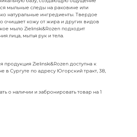
никальную базу, создающую ощущение
тся мыльные следы на раковине или
ько натуральные ингредиенты. Твердое
о очищает кожу от жира и других видов
кое мыло Zielinski&Rozen подходит
я лица, мытья рук и тела.
 продукция Zielinski&Rozen доступна к
е в Сургуте по адресу Югорский тракт, 38,
нать о наличии и забронировать товар на 1