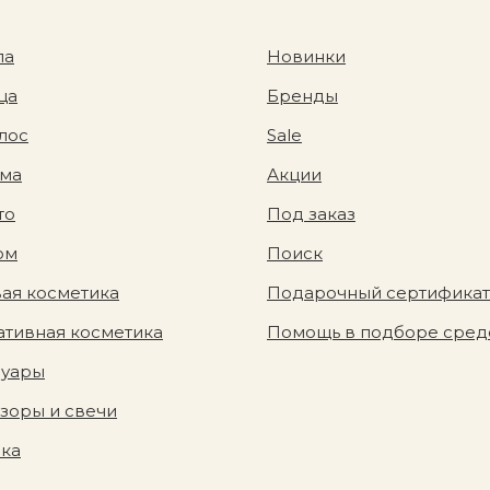
ла
Новинки
ца
Бренды
лос
Sale
ома
Акции
то
Под заказ
юм
Поиск
ая косметика
Подарочный сертификат
тивная косметика
Помощь в подборе сред
суары
зоры и свечи
вка