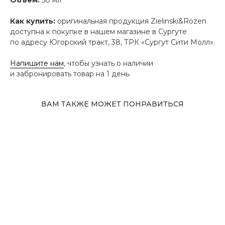
Как купить:
оригинальная продукция Zielinski&Rozen
доступна к покупке в нашем магазине в Сургуте
по адресу Югорский тракт, 38, ТРК «Сургут Сити Молл».
Напишите нам
, чтобы узнать о наличии
и забронировать товар на 1 день.
ВАМ ТАКЖЕ МОЖЕТ ПОНРАВИТЬСЯ
Адрес магазина
Сургут, Югорский тракт, 38
ТРК "Сургут Сити Молл", галерея от Ленты
до Kuchenland Home (от Ленты направо)
10:00—22:00 ежедневно
7 (908) 892 8800