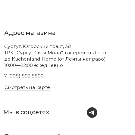
Новинки
Бренды
Для тела
О нас
Для лица
Акции
Для волос
Под заказ
Для дома
Поиск
Для авто
Подарочный сертификат
Парфюм
Доставка и оплата
Уходовая косметика
Обмен и возврат
Декоративная косметика
Помощь в подборе
средств
Аксессуары