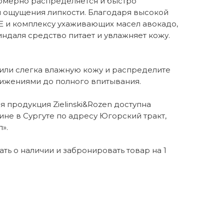
омерно распределяется и быстро
я ощущения липкости. Благодаря высокой
Е и комплексу ухаживающих масел авокадо,
ндаля средство питает и увлажняет кожу.
 или слегка влажную кожу и распределите
ижениями до полного впитывания.
 продукция Zielinski&Rozen доступна
ине в Сургуте по адресу Югорский тракт,
».
нать о наличии и забронировать товар на 1