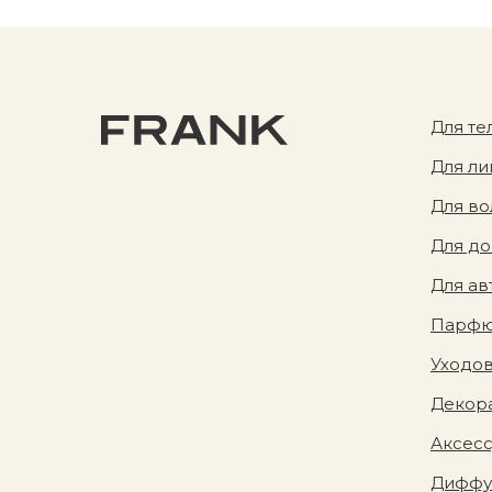
Для те
Для ли
Для во
Для д
Для ав
Парф
Уходов
Декора
Аксес
Диффу