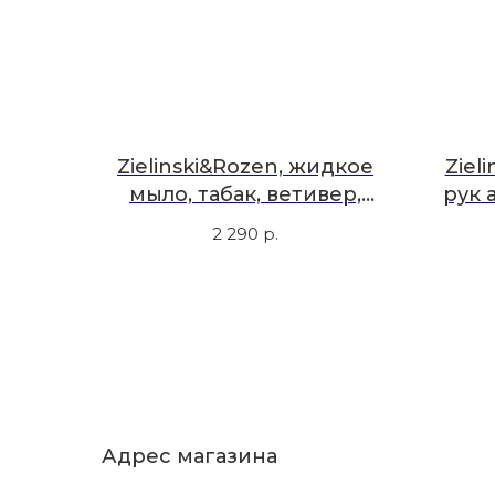
Zielinski&Rozen, жидкое
Ziel
мыло, табак, ветивер,
рук 
амбра, 300 мл
"250
2 290
р.
чай, 
Адрес магазина