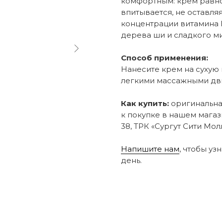
комфортным: крем равн
впитывается, не оставля
концентрации витамина 
дерева ши и сладкого ми
Способ применения:
Нанесите крем на сухую
легкими массажными дв
Как купить:
оригинальная
к покупке в нашем магаз
38, ТРК «Сургут Сити Молл
Напишите нам
, чтобы уз
день.