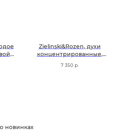
ердое
Zielinski&Rozen, духи
вой
концентрированные,
ерец,
кедр, пачули, жасмин, 50
7 350
р.
амбра
мл
о новинках