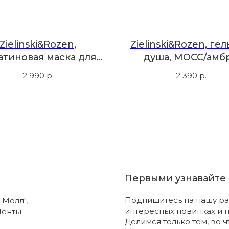
Zielinski&Rozen,
Zielinski&Rozen, гел
атиновая маска для
душа, МОСС/амбр
, черная ваниль, 200
пачули, 300 мл
2 990
р.
2 390
р.
мл
Первыми узнавайте 
Подпишитесь на нашу ра
 Молл",
интересных новинках и 
Ленты
Делимся только тем, во 