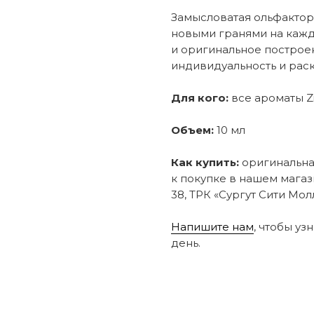
Замысловатая ольфактор
новыми гранями на кажд
и оригинальное постро
индивидуальность и раск
Для кого:
все ароматы Zi
Объем:
10 мл
Как купить:
оригинальная
к покупке в нашем магаз
38, ТРК «Сургут Сити Молл
Напишите нам
, чтобы уз
день.