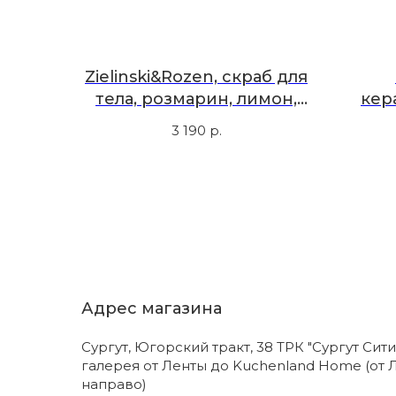
Zielinski&Rozen, скраб для
тела, розмарин, лимон,
кер
200 мл
волос
3 190
р.
Адрес магазина
Сургут, Югорский тракт, 38 ТРК "Сургут Сити
галерея от Ленты до Kuchenland Home (от 
направо)