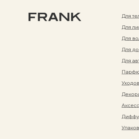
Для те
Для ли
Для во
Для д
Для ав
Парф
Уходов
Декора
Аксес
Диффу
Упако