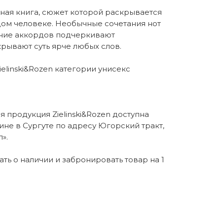
ная книга, сюжет которой раскрывается
ом человеке. Необычные сочетания нот
ение аккордов подчеркивают
рывают суть ярче любых слов.
elinski&Rozen категории унисекс
 продукция Zielinski&Rozen доступна
ине в Сургуте по адресу Югорский тракт,
».
нать о наличии и забронировать товар на 1