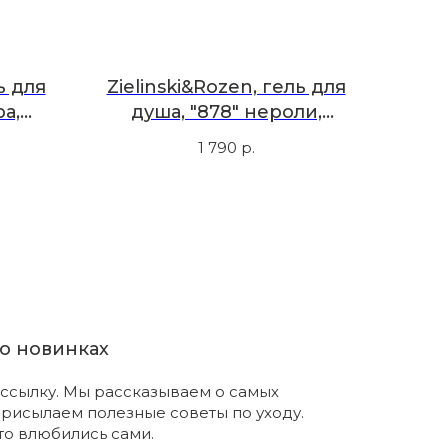
ь для
Zielinski&Rozen, гель для
а,
душа, "878" нероли,
грейпфрут, кедр, 200 мл
1 790
р.
о новинках
ссылку. Мы рассказываем о самых
присылаем полезные советы по уходу.
что влюбились сами.