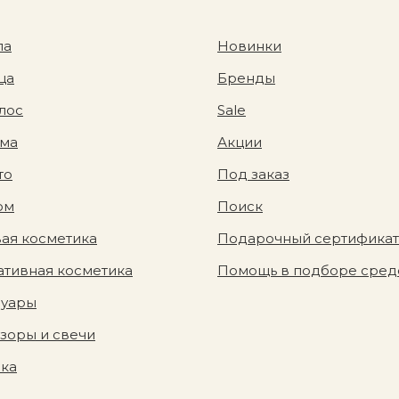
ла
Новинки
ца
Бренды
лос
Sale
ома
Акции
то
Под заказ
юм
Поиск
ая косметика
Подарочный сертификат
тивная косметика
Помощь в подборе сред
суары
зоры и свечи
вка