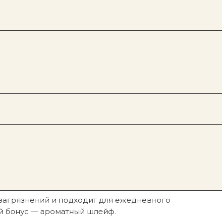
Под заказ
Покупателям
Gisou
Refy
Sol De Janeiro
Hourglass
Rare Beauty
Patrick Ta
 жидкое мыло, кожа, сандал,
загрязнений и подходит для ежедневного
й бонус — ароматный шлейф.