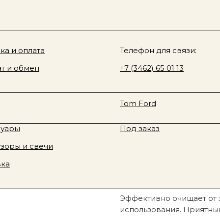
Sale
О нас
у товара
ki & Rozen
ка и оплата
Davines
Телефон для связи:
en, жидкое мыло, кожа, сандал, амбра, 300 мл
 Fragrance
т и обмен
Rhode
+7 (3462) 65 01 13
юм
Смотреть все
te Tilbury
Fenty Beauty
Zielinski&Rozen,
ая косметика
Новинки
Tom Ford
амбра, 300 мл
тивная косметика
Sale
2 290
р.
суары
Под заказ
зоры и свечи
Узнать о наличии
вка
Эффективно очищает от 
использования. Приятны