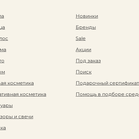
ла
Новинки
ца
Бренды
лос
Sale
ома
Акции
то
Под заказ
юм
Поиск
ая косметика
Подарочный сертификат
тивная косметика
Помощь в подборе сред
суары
зоры и свечи
вка