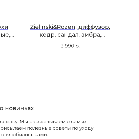
ухи
Zielinski&Rozen, диффузор,
ые,
кедр, сандал, амбра,
н, 50
пачули, 85 мл
3 990
р.
о новинках
ссылку. Мы рассказываем о самых
присылаем полезные советы по уходу.
что влюбились сами.