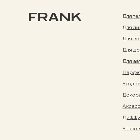
Для те
Для ли
Для во
Для д
Для ав
Парф
Уходов
Декора
Аксес
Диффу
Упако