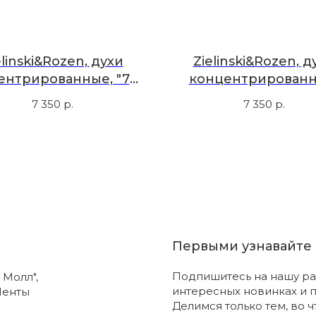
elinski&Rozen, духи
Zielinski&Rozen, д
ентрированные, "72"
концентрированн
пфрут, пачули, белая
кедр, пачули, жасми
7 350
р.
7 350
р.
роза, 50 мл
мл
Первыми узнавайте 
Подпишитесь на нашу ра
 Молл",
интересных новинках и 
Ленты
Делимся только тем, во 