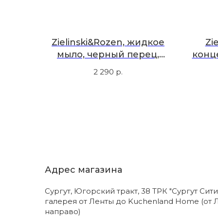
Zielinski&Rozen, жидкое
Zi
мыло, черный перец,
конц
ветивер, нероли, амбра,
грей
2 290
р.
300 мл
Адрес магазина
Сургут, Югорский тракт, 38 ТРК "Сургут Сити
галерея от Ленты до Kuchenland Home (от 
направо)