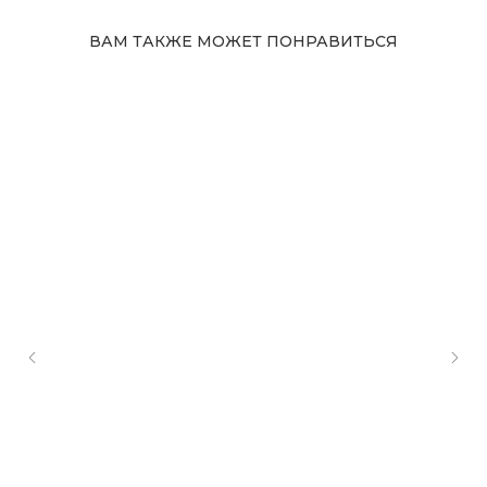
ВАМ ТАКЖЕ МОЖЕТ ПОНРАВИТЬСЯ
Адрес магазина
Сургут, Югорский тракт, 38
ТРК "Сургут Сити Молл", галерея от Ленты
до Kuchenland Home (от Ленты направо)
10:00—22:00 ежедневно
7 (908) 892 8800
Смотреть на карте
Мы в соцсетях