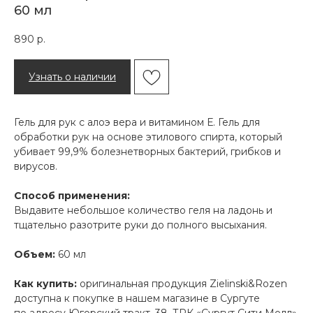
60 мл
890
р.
Узнать о наличии
Гель для рук с алоэ вера и витамином Е. Гель для
обработки рук на основе этилового спирта, который
убивает 99,9% болезнетворных бактерий, грибков и
вирусов.
Способ применения:
Выдавите небольшое количество геля на ладонь и
тщательно разотрите руки до полного высыхания.
Объем:
60 мл
Как купить:
оригинальная продукция Zielinski&Rozen
доступна к покупке в нашем магазине в Сургуте
по адресу Югорский тракт, 38, ТРК «Сургут Сити Молл».