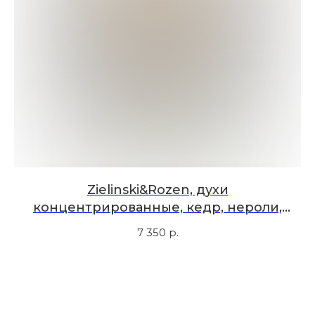
Мы в соцсетях
Первыми узнавайте о новинках
Подпишитесь на нашу рассылку.
Мы рассказываем о самых интересных новинках
и присылаем полезные советы по уходу. Делимся
только тем, во что влюбились сами.
Соглашаюсь с
политикой
конфиденциальности
Zielinski&Rozen, духи
л
концентрированные, кедр, нероли,
амбра, 50 мл
Подписаться
7 350
р.